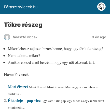
Fárasztóviccek.hu
Tökre részeg
fárasztó viccek
8 év ago
Mikor lehetsz teljesen biztos benne, hogy egy férfi tökrészeg?
Nem tudom.. mikor?
Amikor elkezd arról beszélni hogy egy nőt okosnak tart.
Hasonló viccek
Mozi élvezet
Mozi élvezet Mozi élvezet Már megy a mozikban az
erotikus...
Élet eleje – pap vicc
Egy katolikus pap, egy tudós és egy rabbi azon
vitatkozik,...