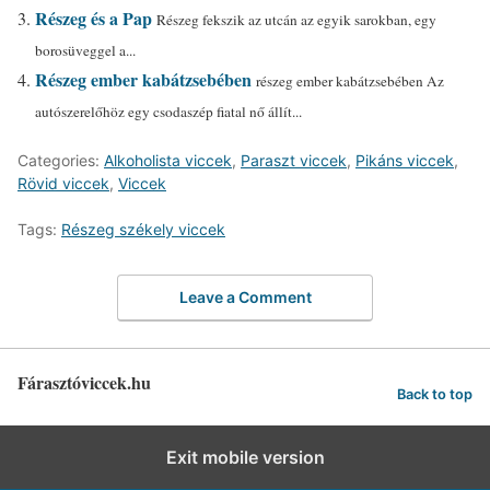
Részeg és a Pap
Részeg fekszik az utcán az egyik sarokban, egy
borosüveggel a...
Részeg ember kabátzsebében
részeg ember kabátzsebében Az
autószerelőhöz egy csodaszép fiatal nő állít...
Categories:
Alkoholista viccek
,
Paraszt viccek
,
Pikáns viccek
,
Rövid viccek
,
Viccek
Tags:
Részeg székely viccek
Leave a Comment
Fárasztóviccek.hu
Back to top
Exit mobile version