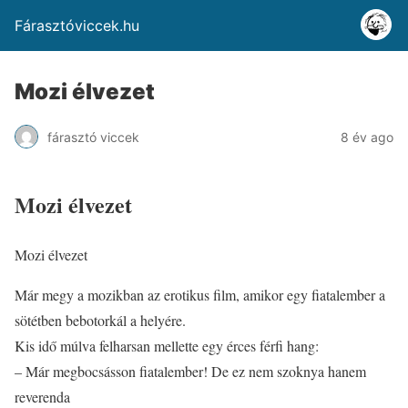
Fárasztóviccek.hu
Mozi élvezet
fárasztó viccek
8 év ago
Mozi élvezet
Mozi élvezet
Már megy a mozikban az erotikus film, amikor egy fiatalember a
sötétben bebotorkál a helyére.
Kis idő múlva felharsan mellette egy érces férfi hang:
– Már megbocsásson fiatalember! De ez nem szoknya hanem
reverenda