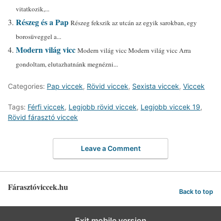
vitatkozik,...
Részeg és a Pap
Részeg fekszik az utcán az egyik sarokban, egy
borosüveggel a...
Modern világ vicc
Modern világ vicc Modern világ vicc Arra
gondoltam, elutazhatnánk megnézni...
Categories:
Pap viccek
,
Rövid viccek
,
Sexista viccek
,
Viccek
Tags:
Férfi viccek
,
Legjobb rövid viccek
,
Legjobb viccek 19
,
Rövid fárasztó viccek
Leave a Comment
Fárasztóviccek.hu
Back to top
Exit mobile version