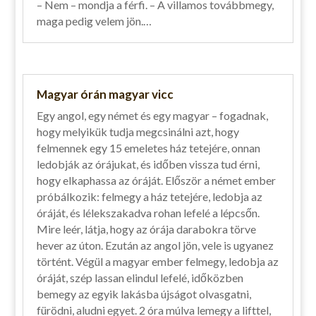
– Nem – mondja a férfi. – A villamos továbbmegy,
maga pedig velem jön.…
Magyar órán magyar vicc
Egy angol, egy német és egy magyar – fogadnak,
hogy melyikük tudja megcsinálni azt, hogy
felmennek egy 15 emeletes ház tetejére, onnan
ledobják az órájukat, és időben vissza tud érni,
hogy elkaphassa az óráját. Először a német ember
próbálkozik: felmegy a ház tetejére, ledobja az
óráját, és lélekszakadva rohan lefelé a lépcsőn.
Mire leér, látja, hogy az órája darabokra törve
hever az úton. Ezután az angol jön, vele is ugyanez
történt. Végül a magyar ember felmegy, ledobja az
óráját, szép lassan elindul lefelé, időközben
bemegy az egyik lakásba újságot olvasgatni,
fürödni, aludni egyet. 2 óra múlva lemegy a lifttel,