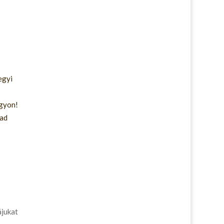
egyi
ágyon!
bad
ájukat