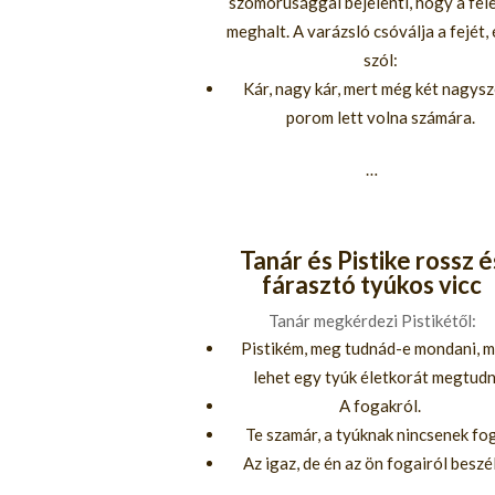
szomorúsággal bejelenti, hogy a fel
meghalt. A varázsló csóválja a fejét, 
szól:
Kár, nagy kár, mert még két nagys
porom lett volna számára.
…
Tanár és Pistike rossz é
fárasztó tyúkos vicc
Tanár megkérdezi Pistikétől:
Pistikém, meg tudnád-e mondani, m
lehet egy tyúk életkorát megtudn
A fogakról.
Te szamár, a tyúknak nincsenek fog
Az igaz, de én az ön fogairól beszé