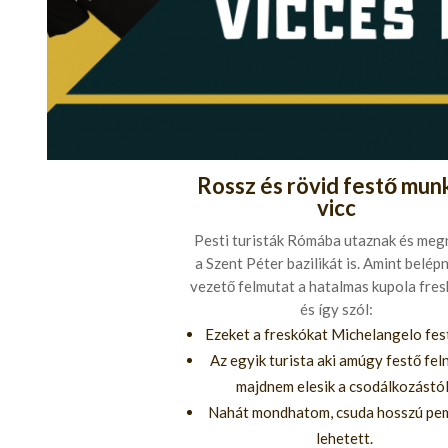
Rossz és rövid festő mun
vicc
Pesti turisták Rómába utaznak és meg
a Szent Péter bazilikát is. Amint belépn
vezető felmutat a hatalmas kupola fres
és így szól:
Ezeket a freskókat Michelangelo fes
Az egyik turista aki amúgy festő feln
majdnem elesik a csodálkozástól
Nahát mondhatom, csuda hosszú pem
lehetett.