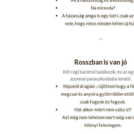
Mi a hasonlóság és a különbség
Na micsoda?
A házasság amga is egy lutri, csak az
vele, hogy nincs minden héten új hú
…
Rosszban is van jó
Két régi barátnő találkozik, és az eg
azonnal panaszkodásba lendül:
Képzeld drágám , rájöttem hogy a f
megcsal és anynira gyötrrődöm ettő
csak fogyok és fogyok.
Hát akkor miért nem válsz el?
Azt még nem tehetem mert még van 
kilónyi feleslegem.