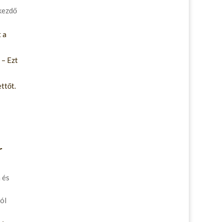
kezdő
 a
 – Ezt
ttőt.
r
 és
ól