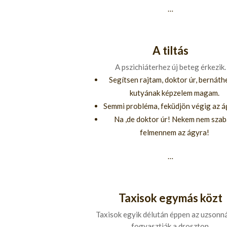
…
A tiltás
A pszichiáterhez új beteg érkezik.
Segítsen rajtam, doktor úr, bernáth
kutyának képzelem magam.
Semmi probléma, feküdjön végig az 
Na ,de doktor úr! Nekem nem sza
felmennem az ágyra!
…
Taxisok egymás közt
Taxisok egyik délután éppen az uzsonn
fogyasztják a droszton.