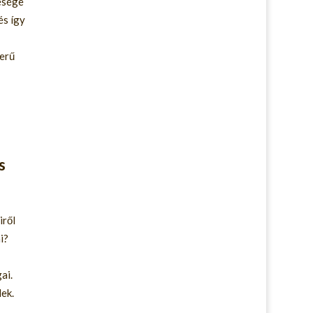
esége
és így
zerű
s
iről
i?
ai.
lek.