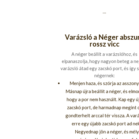
…
Varázsló a Néger abszu
rossz vicc
A néger beállít a varázslóhoz, és
elpanaszolja, hogy nagyon beteg a nej
varázsló átad egy zacskó port, és így s
négernek:
Menjen haza, és szórja az asszony
Másnap újra beállít a néger, és elmo
hogy a por nem használt. Kap egy ú
zacskó port, de harmadnap megint 
gondterhelt arccal tér vissza. A var
erre egy újabb zacskó port ad nek
Negyednap jön a néger, és mély