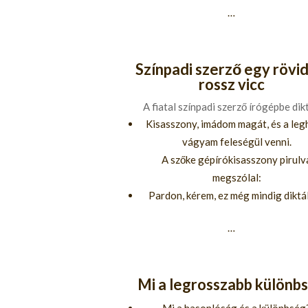
…
Színpadi szerző egy rövid
rossz vicc
A fiatal színpadi szerző írógépbe dikt
Kisasszony, imádom magát, és a le
vágyam feleségül venni.
A szőke gépírókisasszony pirulv
megszólal:
Pardon, kérem, ez még mindig diktá
…
Mi a legrosszabb különb