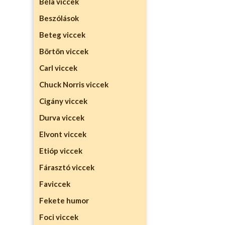
Béla viccek
Beszólások
Beteg viccek
Börtön viccek
Carl viccek
Chuck Norris viccek
Cigány viccek
Durva viccek
Elvont viccek
Etióp viccek
Fárasztó viccek
Faviccek
Fekete humor
Foci viccek