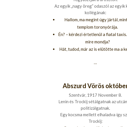
Az egyik „nagy öreg” odaszól az egyik 
kollégának:
Hallom, ma megint úgy jártál, mint
templom toronyórája.
Én? – kérdezi értetlenül a fiatal taxis.
mire mondja?
Hát, tudod, már az is elütötte ma a ke
…
Abszurd Vörös októbe
Szentvár, 1917 November 8.
Lenin és Trockij sétálgatnak az utcán
politizálgatnak.
Egy kocsma mellett elhaladva így sz
Trockij: