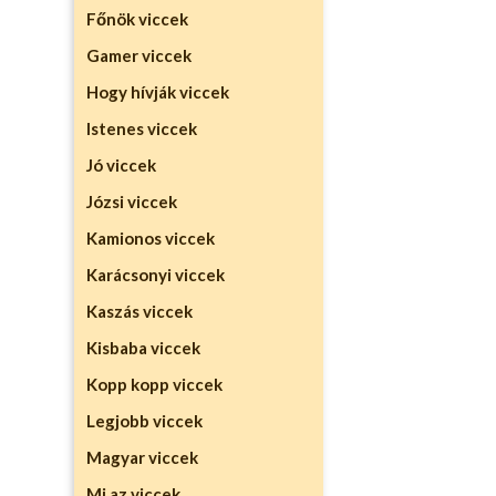
Főnök viccek
Gamer viccek
Hogy hívják viccek
Istenes viccek
Jó viccek
Józsi viccek
Kamionos viccek
Karácsonyi viccek
Kaszás viccek
Kisbaba viccek
Kopp kopp viccek
Legjobb viccek
Magyar viccek
Mi az viccek