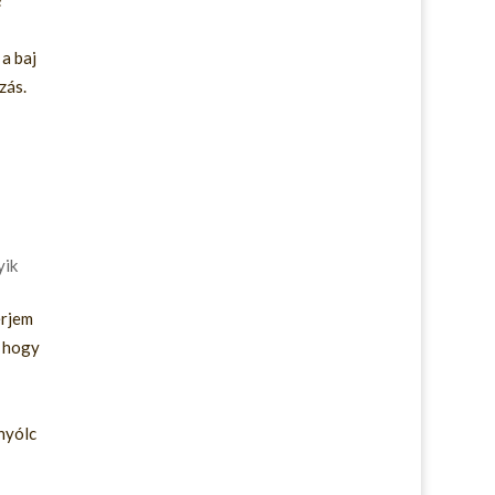
?
 a baj
zás.
yik
érjem
l hogy
nyólc