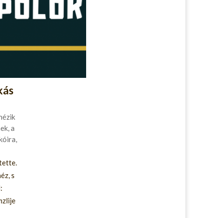
kás
nézik
ek, a
kóira,
tette.
éz, s
:
zlije