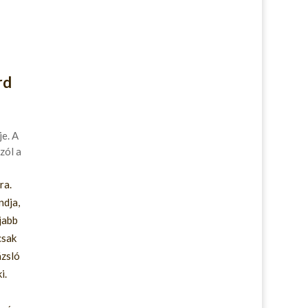
rd
e. A
zól a
ra.
ndja,
jabb
csak
ázsló
i.