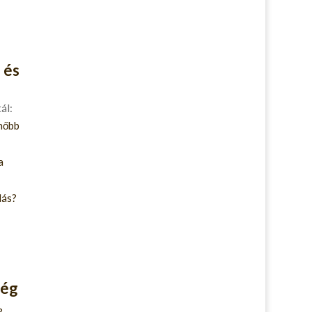
 és
ál:
ghőbb
a
lás?
ség