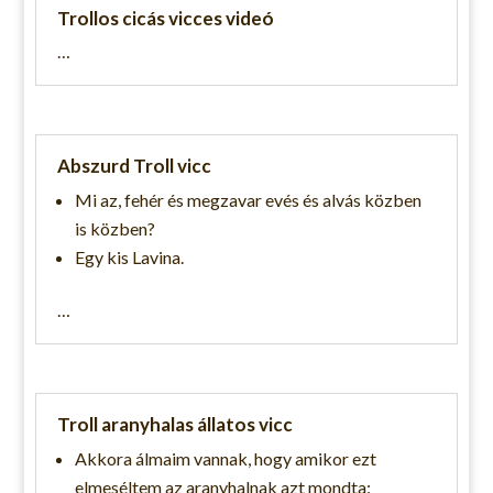
Trollos cicás vicces videó
…
Abszurd Troll vicc
Mi az, fehér és megzavar evés és alvás közben
is közben?
Egy kis Lavina.
…
Troll aranyhalas állatos vicc
Akkora álmaim vannak, hogy amikor ezt
elmeséltem az aranyhalnak azt mondta: