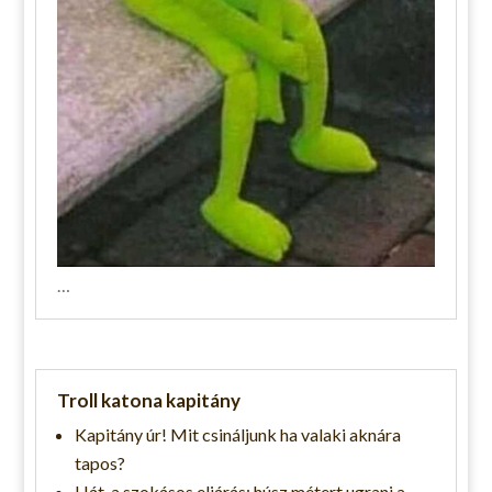
…
Troll katona kapitány
Kapitány úr! Mit csináljunk ha valaki aknára
tapos?
Hát, a szokásos eljárás: húsz métert ugrani a