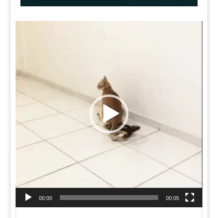
Videólejátszó
00:00
00:05