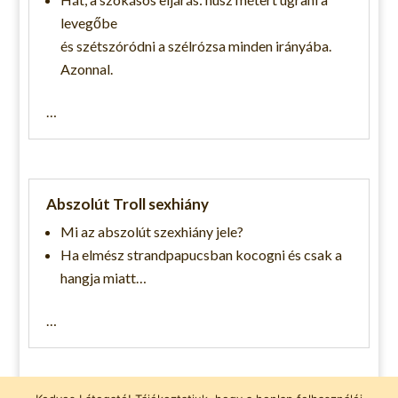
levegőbe
és szétszóródni a szélrózsa minden irányába.
Azonnal.
…
Abszolút Troll sexhiány
Mi az abszolút szexhiány jele?
Ha elmész strandpapucsban kocogni és csak a
hangja miatt…
…
Vicces pólók