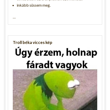
inkább süssem meg.
…
Troll béka vicces kép