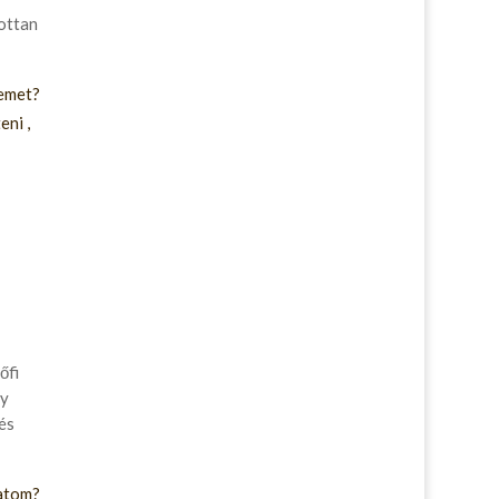
ottan
temet?
ni ,
őfi
gy
és
hatom?