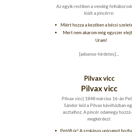
Az egyik restiben a vendég felháborod
kiált a pincérre:
Miért hozza a kezében a bécsi szele
Mert nem akarom még egyszer elejte
Uram!
[adsense-hirdetes]…
Pilvax vicc
Pilvax vicc
Pilvax vicc| 1848 március 16-án Pet
Sándor leül a Pilvax kávéházban e
asztalhoz. A pincér odamegy hozzá 
megkérdezi:
Petőfi úr! A szokásos unicumot hoz