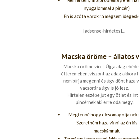
Nem értem, mi a probléma (feleli ha
nyugalommal a pincér)
Én is azóta várok rá mégsem ideges
[adsense-hirdetes]…
Macska öröme – állatos v
Macska öröme vicc | Újgazdag ebéde
étteremeben, viszont az adag akkora
nem bírja megenni és úgy dönt haza v
vacsorára úgy is jó lesz.
Hirtelen eszébe jut egy ötlet és int
pincérnek aki erre oda megy.
Megtenné hogy elcsomagolja nek
Szeretném haza vinni az én kis
macskámnak.
Természetesen uram! Már csomagolo