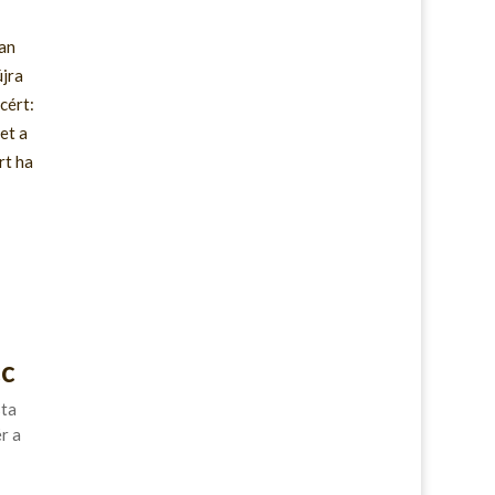
ban
újra
cért:
et a
rt ha
cc
sta
r a