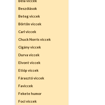
Béla viccek
Beszólások
Beteg viccek
Börtön viccek
Carl viccek
Chuck Norris viccek
Cigány viccek
Durva viccek
Elvont viccek
Etióp viccek
Fárasztó viccek
Faviccek
Fekete humor
Foci viccek