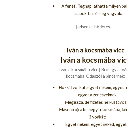
A fenét! Tegnap láthatta milyen ba
csapok, ha részeg vagyok.
[adsense-hirdetes]…
Iván a kocsmába vicc
Iván a kocsmába vic
Iván a kocsmába vicc | Bemegy a Ivá
kocsmába. Odaszól a pincérnek:
Hozzál vodkát, egyet nekem, egyet n
egyet a zenészeknek.
Megissza, de fizetés nélkül távozi
Másnap újra bemegy a kocsmába, kér
3 vodkát:
Egyet nekem, egyet neked, egyet