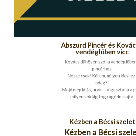
Abszurd Pincér és Kovác
vendéglőben vicc
Kovács dühösen szól a vendéglőben
pincérhez:
– Nézze csak! Kérem, milyen kicsi ez
adag?!
– Majd meglátja, uram – vigasztalja a p
– milyen sokáig fog rágódni rajta.
Kézben a Bécsi szelet
Kézben a Bécsi szel