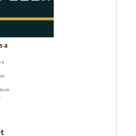
s a
 a
 az
incér
…
et