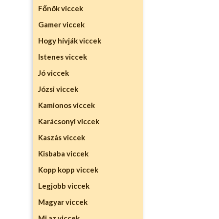
Főnök viccek
Gamer viccek
Hogy hívják viccek
Istenes viccek
Jó viccek
Józsi viccek
Kamionos viccek
Karácsonyi viccek
Kaszás viccek
Kisbaba viccek
Kopp kopp viccek
Legjobb viccek
Magyar viccek
Mi az viccek