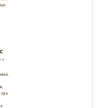
lhét
c
n a
eked,
k.
 újra
 a