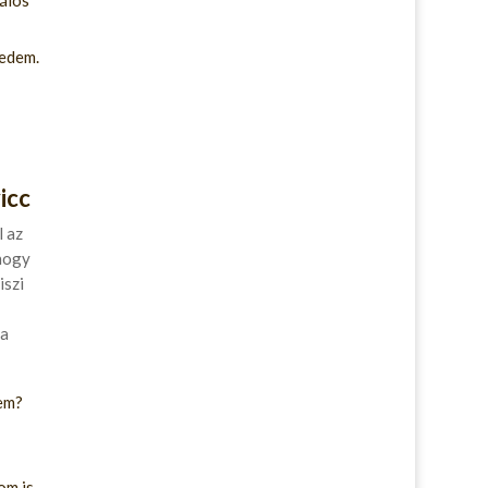
lálos
kedem.
icc
l az
 hogy
iszi
 a
em?
m is.