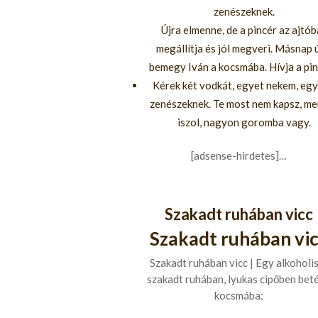
zenészeknek.
Újra elmenne, de a pincér az ajtó
megállítja és jól megveri. Másnap 
bemegy Iván a kocsmába. Hívja a pin
Kérek két vodkát, egyet nekem, egy
zenészeknek. Te most nem kapsz, me
iszol, nagyon goromba vagy.
[adsense-hirdetes]…
Szakadt ruhában vicc
Szakadt ruhában vi
Szakadt ruhában vicc | Egy alkoholi
szakadt ruhában, lyukas cipőben beté
kocsmába: