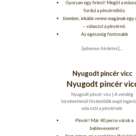
Gyorsan egy felest! Megöl a másna
fordul a pincérnőhöz.
Jóember, inkább venne magának egy 
– válaszol a pincérnő.
Az egészség fontosabb
[adsense-hirdetes]…
Nyugodt pincér vicc
Nyugodt pincér vic
Nyugodt pincér vicc | A vendég
türelmetlenül fészkelődik majd ingerü
oda szól a pincérnek:
Pincér! Már 40 perce várok a
bablevesemre!