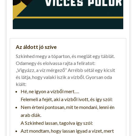
Az áldott jó szíve
Szkinhed megy a tóparton, és meglát egy táblát.
Odamegy és elolvassa rajta a feliratot:
„Vigyázz, a víz mérgező” Arrébb sétál egy kicsit
és látja, hogy valaki iszik a vízből. Gyorsan oda
kiált:
Hé, ne igyon a vízből mert….
Felemeli a fejét, aki a vízből ivott, és így szól:
Nem érteni pontosan, mit te mondani, lenni én
arab diák.
A Szkinhed lassan, tagolva így szól:
Azt mondtam, hogy lassan igyad a vizet, mert