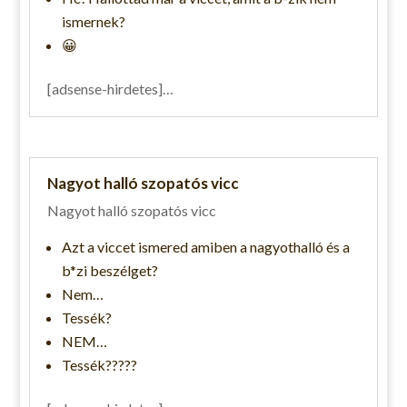
ismernek?
😀
[adsense-hirdetes]…
Nagyot halló szopatós vicc
Nagyot halló szopatós vicc
Azt a viccet ismered amiben a nagyothalló és a
b*zi beszélget?
Nem…
Tessék?
NEM…
Tessék?????