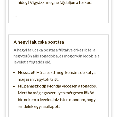
hideg! Vigyázz, meg ne fájduljon a torkod…
…
A hegyi falucska postása
A hegyi falucska postása fújtatva érkezik fel a
hegytetőn álló fogadóba, és mogorván ledobja a
levelet a fogadós elé.
Nesssze!! Hú cseszd meg, komám, de kutya
magasan vagytok ti itt.
NE panaszkodj! Mondja viccesen a fogadós.
Mert ha még egyszer ilyen mérgesen lököd
ide nekem a levelet, biz isten mondom, hogy
rendelek egy napilapot!