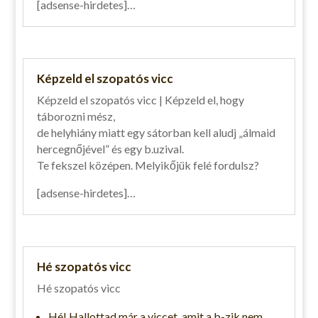
[adsense-hirdetes]…
Képzeld el szopatós vicc
Képzeld el szopatós vicc | Képzeld el, hogy
táborozni mész,
de helyhiány miatt egy sátorban kell aludj „álmaid
hercegnőjével” és egy b.uzival.
Te fekszel középen. Melyikőjük felé fordulsz?
[adsense-hirdetes]…
Hé szopatós vicc
Hé szopatós vicc
Hé! Hallottad már a viccet, amit a b-zik nem