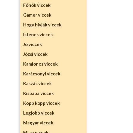
Főnök viccek
Gamer viccek
Hogy hívják viccek
Istenes viccek
Jó viccek
Józsi viccek
Kamionos viccek
Karácsonyi viccek
Kaszás viccek
Kisbaba viccek
Kopp kopp viccek
Legjobb viccek
Magyar viccek
Mi az viccek