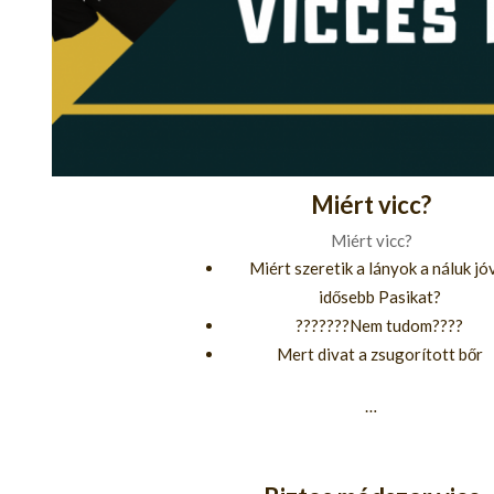
Miért vicc?
Miért vicc?
Miért szeretik a lányok a náluk jó
idősebb Pasikat?
???????Nem tudom????
Mert divat a zsugorított bőr
…