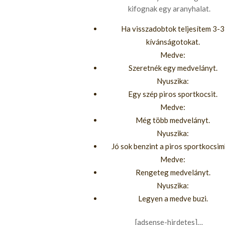
kifognak egy aranyhalat.
Ha visszadobtok teljesítem 3-3
kívánságotokat.
Medve:
Szeretnék egy medvelányt.
Nyuszika:
Egy szép piros sportkocsit.
Medve:
Még több medvelányt.
Nyuszika:
Jó sok benzint a piros sportkocsim
Medve:
Rengeteg medvelányt.
Nyuszika:
Legyen a medve buzi.
[adsense-hirdetes]…