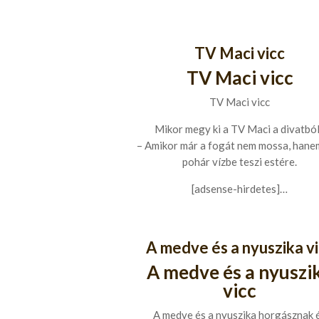
TV Maci vicc
TV Maci vicc
TV Maci vicc
Mikor megy ki a TV Maci a divatbó
– Amikor már a fogát nem mossa, hane
pohár vízbe teszi estére.
[adsense-hirdetes]…
A medve és a nyuszika v
A medve és a nyuszi
vicc
A medve és a nyuszika horgásznak 