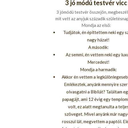
3 jó módú testvér vicc
3 jómódú testvér összejön, megbeszéli
mit vett az anyjuk századik születésnap
Mondja az első:
Tudjátok, én építtettem neki egy s
nagy házat!
A második:
Az semmi, én vettem neki egy lux
Mercedest!
Mondja a harmadik:
Akkor én vettem a legkülönlegeseb
Emlékeztek, anyánk mennyire szer
olvasgatni a Bibliát? Találtam e
papagájt, ami 12 évig egy templo
volt, ez alatt megtanulta a telje
szöveget. Mivel anyánk már nag
rosszul lát, megvettem a paptól. El