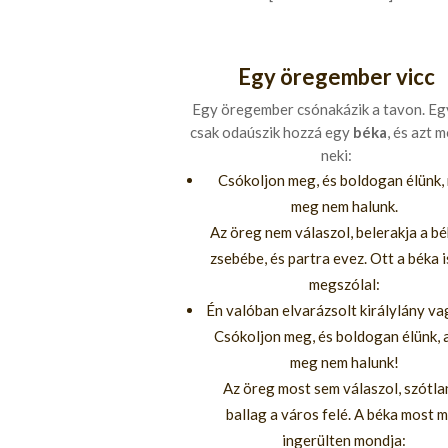
Egy öregember vicc
Egy öregember csónakázik a tavon. Eg
csak odaúszik hozzá egy
béka
, és azt 
neki:
Csókoljon meg, és boldogan élünk,
meg nem halunk.
Az öreg nem válaszol, belerakja a bé
zsebébe, és partra evez. Ott a béka 
megszólal:
Én valóban elvarázsolt királylány v
Csókoljon meg, és boldogan élünk, 
meg nem halunk!
Az öreg most sem válaszol, szótla
ballag a város felé. A béka most 
ingerülten mondja: