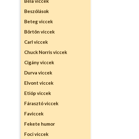
Béla viccek
Beszólások
Beteg viccek
Börtön viccek
Carl viccek
Chuck Norris viccek
Cigány viccek
Durva viccek
Elvont viccek
Etióp viccek
Fárasztó viccek
Faviccek
Fekete humor
Foci viccek