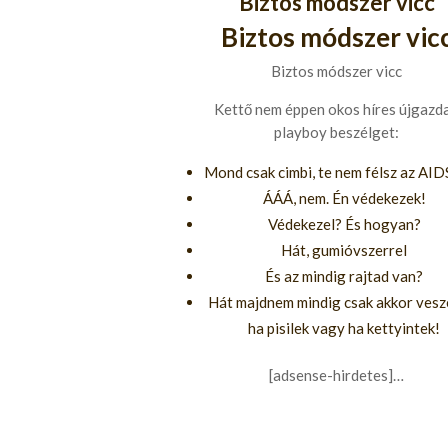
Biztos módszer vicc
Biztos módszer vic
Biztos módszer vicc
Kettő nem éppen okos híres újgazd
playboy beszélget:
Mond csak cimbi, te nem félsz az AID
ÁÁÁ, nem. Én védekezek!
Védekezel? És hogyan?
Hát, gumióvszerrel
És az mindig rajtad van?
Hát majdnem mindig csak akkor vesz
ha pisilek vagy ha kettyintek!
[adsense-hirdetes]…