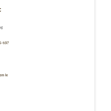
c
ag
S-től?
em le