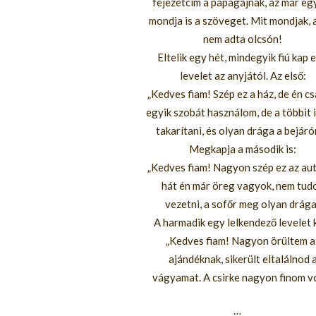
fejezetcím a papagájnak, az már eg
mondja is a szöveget. Mit mondjak, 
nem adta olcsón!
Eltelik egy hét, mindegyik fiú kap 
levelet az anyjától. Az első:
„Kedves fiam! Szép ez a ház, de én cs
egyik szobát használom, de a többit i
takarítani, és olyan drága a bejáró
Megkapja a második is:
„Kedves fiam! Nagyon szép ez az aut
hát én már öreg vagyok, nem tud
vezetni, a sofőr meg olyan drága.
A harmadik egy lelkendező levelet 
„Kedves fiam! Nagyon örültem a
ajándéknak, sikerült eltalálnod 
vágyamat. A csirke nagyon finom vo
…