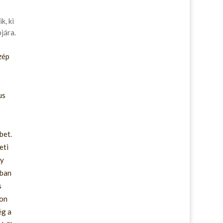
k, ki
jára.
zép
us
bet.
eti
gy
mban
s
yon
ég a