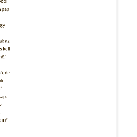
yből
a pap
egy
ak az
s kell
nő.”
ó, de
ok
”
kap:
z
a
lt!”