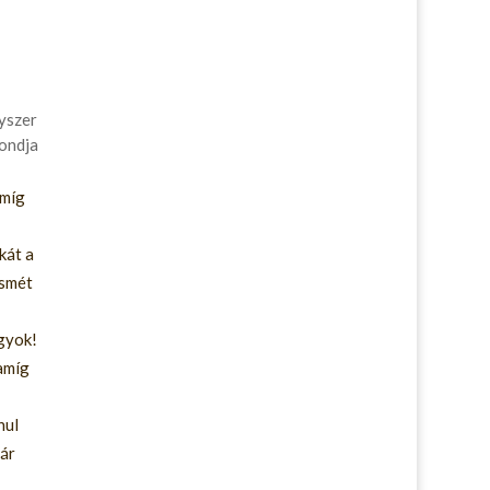
yszer
mondja
 míg
kát a
ismét
agyok!
amíg
nul
már