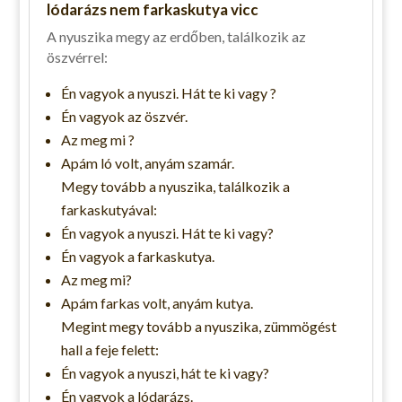
lódarázs nem farkaskutya vicc
A nyuszika megy az erdőben, találkozik az
öszvérrel:
Én vagyok a nyuszi. Hát te ki vagy ?
Én vagyok az öszvér.
Az meg mi ?
Apám ló volt, anyám szamár.
Megy tovább a nyuszika, találkozik a
farkaskutyával:
Én vagyok a nyuszi. Hát te ki vagy?
Én vagyok a farkaskutya.
Az meg mi?
Apám farkas volt, anyám kutya.
Megint megy tovább a nyuszika, zümmögést
hall a feje felett:
Én vagyok a nyuszi, hát te ki vagy?
Én vagyok a lódarázs.