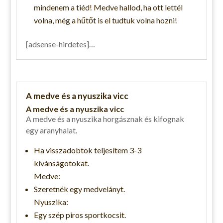
mindenem a tiéd! Medve hallod, ha ott lettél
volna, még a hűtőt is el tudtuk volna hozni!
[adsense-hirdetes]…
A medve és a nyuszika vicc
A medve és a nyuszika vicc
A medve és a nyuszika horgásznak és kifognak
egy aranyhalat.
Ha visszadobtok teljesítem 3-3
kívánságotokat.
Medve:
Szeretnék egy medvelányt.
Nyuszika:
Egy szép piros sportkocsit.