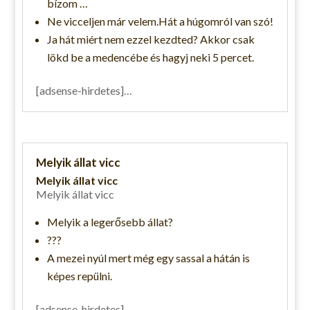
bízom …
Ne vicceljen már velem.Hát a húgomról van szó!
Ja hát miért nem ezzel kezdted? Akkor csak
lökd be a medencébe és hagyj neki 5 percet.
[adsense-hirdetes]…
Melyik állat vicc
Melyik állat vicc
Melyik állat vicc
Melyik a legerősebb állat?
???
A mezei nyúl mert még egy sassal a hátán is
képes repülni.
[adsense-hirdetes]…