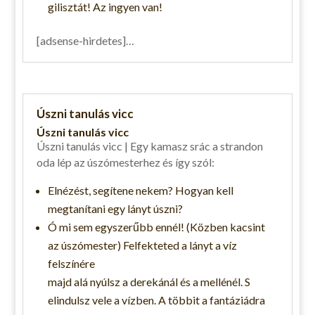
gilisztát! Az ingyen van!
[adsense-hirdetes]…
Úszni tanulás vicc
Úszni tanulás vicc
Úszni tanulás vicc | Egy kamasz srác a strandon
oda lép az úszómesterhez és így szól:
Elnézést, segítene nekem? Hogyan kell
megtanítani egy lányt úszni?
Ó mi sem egyszerűbb ennél! (Közben kacsint
az úszómester) Felfekteted a lányt a víz
felszínére
majd alá nyúlsz a derekánál és a mellénél. S
elindulsz vele a vízben. A többit a fantáziádra