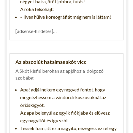
négyet balra, ötöt jobbra, futás!
A róka felsóhajt:
– Ilyen hülye koreográfiát még nem is láttam!
[adsense-hirdetes]…
Az abszolút hatalmas skót vicc
A Skót kisfiú berohan az apjához a dolgozó
szobába:
Apa! adjál nekem egy negyed fontot, hogy
megnézhessem a vándorcirkuszosoknál az
óriáskígyót.
Az apa belenyúl az egyik fiókjába és elővesz
egy nagyítót és így szól:
Tessék fiam, itt ez a nagyító, nézegess ezzel egy