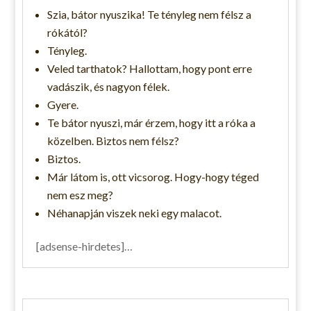
Szia, bátor nyuszika! Te tényleg nem félsz a
rókától?
Tényleg.
Veled tarthatok? Hallottam, hogy pont erre
vadászik, és nagyon félek.
Gyere.
Te bátor nyuszi, már érzem, hogy itt a róka a
közelben. Biztos nem félsz?
Biztos.
Már látom is, ott vicsorog. Hogy-hogy téged
nem esz meg?
Néhanapján viszek neki egy malacot.
[adsense-hirdetes]…