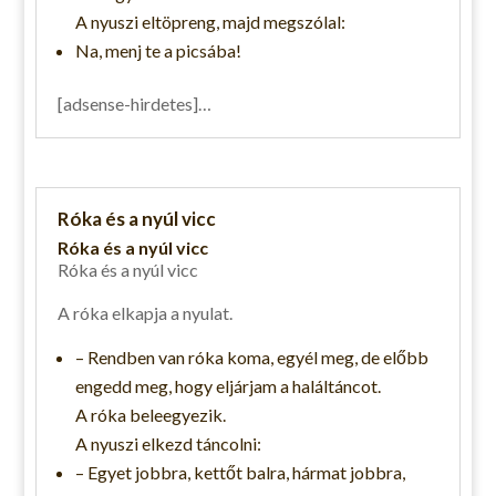
A nyuszi eltöpreng, majd megszólal:
Na, menj te a picsába!
[adsense-hirdetes]…
Róka és a nyúl vicc
Róka és a nyúl vicc
Róka és a nyúl vicc
A róka elkapja a nyulat.
– Rendben van róka koma, egyél meg, de előbb
engedd meg, hogy eljárjam a haláltáncot.
A róka beleegyezik.
A nyuszi elkezd táncolni:
– Egyet jobbra, kettőt balra, hármat jobbra,