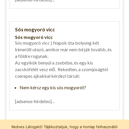
Sós mogyoró vicc
Sós mogyoró vicc
Sós mogyoró vicc | Napok óta bolyong két
kimerült utazó, amikor már nem bírják tovább, és
a földre rogynak.
Az egyikük benyúl a zsebébe, és egy kis
zacskófélét vesz elő. Rekedten, a szomjúságtól
cserepes ajkakkal kérdezi társát:
Nem kérsz egy kis sós mogyorót?
[adsense-hirdetes]…
Vicces pólók
Kedves Látogató! Tájékoztatjuk, hogy a honlap felhasználói