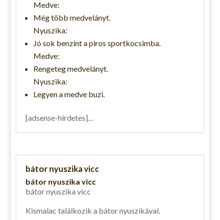
Medve:
Még több medvelányt.
Nyuszika:
Jó sok benzint a piros sportkocsimba.
Medve:
Rengeteg medvelányt.
Nyuszika:
Legyen a medve buzi.
[adsense-hirdetes]…
bátor nyuszika vicc
bátor nyuszika vicc
bátor nyuszika vicc
Kismalac találkozik a bátor nyuszikával.