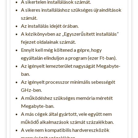
A sikertelen installálások számát.
A sikeres installáláshoz szükséges újraindítások
számát.
Az installálás idejét órában.
A kézikönyvben az „Egyszerűsített installálás”
fejezet oldalainak számát.
Ennyit kell még költened a gépre, hogy
egyáltalán elinduljon a program (ezer Ft-ban).
Az igényelt lemezterület nagyságát Megabyte-
ban.
Az igényelt processzor minimális sebességét
GHz-ben.
A működéshez szükséges memória méretét
Megabyte-ban.
A más cégek által gyártott, vele együtt nem
működő alkalmazások számát százalékban.
A vele nem kompatibilis hardvereszközök
mennyiségét százalékban.