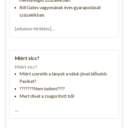
Bill Gates vagyonának éves gyarapodását
százalékban.
[adsense-hirdetes]…
Miért vicc?
Miért vicc?
Miért szeretik a lányok a náluk jóval idősebb
Pasikat?
???????Nem tudom????
Mert divat a zsugorított bőr
…