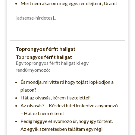
Mert nem akarom még egyszer elejteni , Uram!
[adsense-hirdetes]…
Toprongyos férfit hallgat
Toprongyos férfit hallgat
Egy toprongyos férfit hallgat ki egy
rendőrnyomozó:
És mondja, mi vitte rá hogy tojást lopkodjon a
piacon?
Hát az olvasás, kérem tisztelettel!
Az olvasás? – Kérdezi hitetlenkedve a nyomozó
– Hát ezt nem értem!
Pedig higgye el nyomozó úr, hogy így történt.
Az egyik szemetesben találtam egy régi