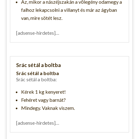
Az, mikor a nászéjszakán a vőlegény odamegy a
falhoz lekapcsolni a villanyt és már az ágyban
van, mire sötét lesz.
[adsense-hirdetes]…
Srác sétál a boltba
Srác sétál a boltba
Srác sétál a boltba:
Kérek 1 kg kenyeret!
Fehéret vagy barnát?
Mindegy. Vaknak viszem.
[adsense-hirdetes]…