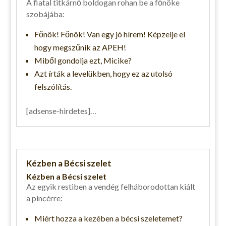
A fiatal titkárnő boldogan rohan be a főnöke
szobájába:
Főnök! Főnök! Van egy jó hírem! Képzelje el
hogy megszűnik az APEH!
Miből gondolja ezt, Micike?
Azt írták a levelükben, hogy ez az utolsó
felszólítás.
[adsense-hirdetes]…
Kézben a Bécsi szelet
Kézben a Bécsi szelet
Az egyik restiben a vendég felháborodottan kiált
a pincérre:
Miért hozza a kezében a bécsi szeletemet?