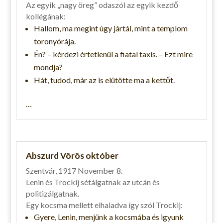
Az egyik „nagy öreg” odaszól az egyik kezdő
kollégának:
Hallom, ma megint úgy jártál, mint a templom
toronyórája.
Én? – kérdezi értetlenül a fiatal taxis. – Ezt mire
mondja?
Hát, tudod, már az is elütötte ma a kettőt.
…
Abszurd Vörös október
Szentvár, 1917 November 8.
Lenin és Trockij sétálgatnak az utcán és
politizálgatnak.
Egy kocsma mellett elhaladva így szól Trockij:
Gyere, Lenin, menjünk a kocsmába és igyunk