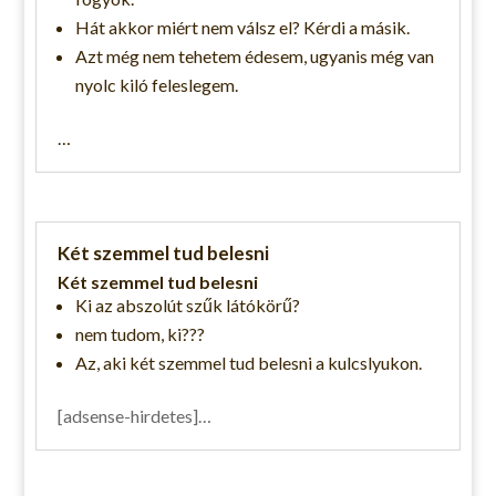
Hát akkor miért nem válsz el? Kérdi a másik.
Azt még nem tehetem édesem, ugyanis még van
nyolc kiló feleslegem.
…
Két szemmel tud belesni
Két szemmel tud belesni
Ki az abszolút szűk látókörű?
nem tudom, ki???
Az, aki két szemmel tud belesni a kulcslyukon.
[adsense-hirdetes]…