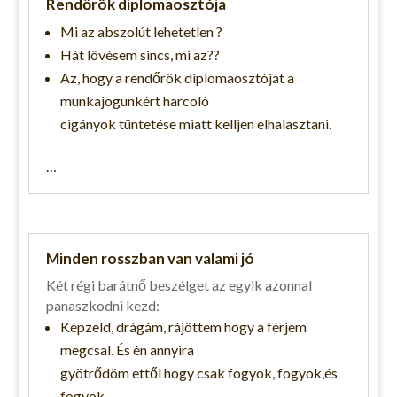
Rendőrök diplomaosztója
Mi az abszolút lehetetlen ?
Hát lövésem sincs, mi az??
Az, hogy a rendőrök diplomaosztóját a
munkajogunkért harcoló
cigányok tüntetése miatt kelljen elhalasztani.
…
Minden rosszban van valami jó
Két régi barátnő beszélget az egyik azonnal
panaszkodni kezd:
Képzeld, drágám, rájöttem hogy a férjem
megcsal. És én annyira
gyötrődöm ettől hogy csak fogyok, fogyok,és
fogyok.