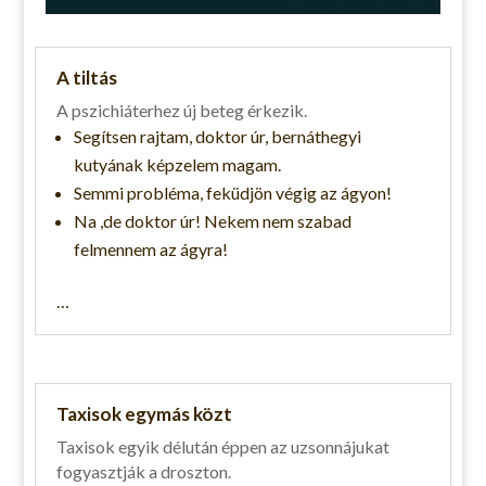
A tiltás
A pszichiáterhez új beteg érkezik.
Segítsen rajtam, doktor úr, bernáthegyi
kutyának képzelem magam.
Semmi probléma, feküdjön végig az ágyon!
Na ,de doktor úr! Nekem nem szabad
felmennem az ágyra!
…
Taxisok egymás közt
Taxisok egyik délután éppen az uzsonnájukat
fogyasztják a droszton.