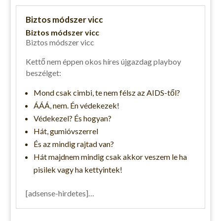
Biztos módszer vicc
Biztos módszer vicc
Biztos módszer vicc
Kettő nem éppen okos híres újgazdag playboy
beszélget:
Mond csak cimbi, te nem félsz az AIDS-től?
ÁÁÁ, nem. Én védekezek!
Védekezel? És hogyan?
Hát, gumióvszerrel
És az mindig rajtad van?
Hát majdnem mindig csak akkor veszem le ha
pisilek vagy ha kettyintek!
[adsense-hirdetes]…