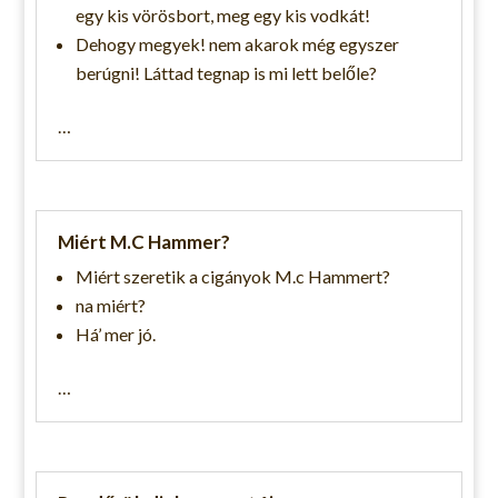
egy kis vörösbort, meg egy kis vodkát!
Dehogy megyek! nem akarok még egyszer
berúgni! Láttad tegnap is mi lett belőle?
…
Miért M.C Hammer?
Miért szeretik a cigányok M.c Hammert?
na miért?
Há’ mer jó.
…