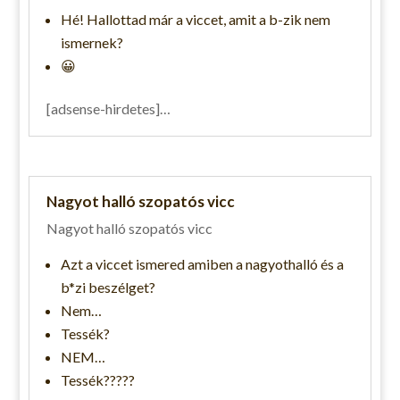
Hé! Hallottad már a viccet, amit a b-zik nem
ismernek?
😀
[adsense-hirdetes]…
Nagyot halló szopatós vicc
Nagyot halló szopatós vicc
Azt a viccet ismered amiben a nagyothalló és a
b*zi beszélget?
Nem…
Tessék?
NEM…
Tessék?????