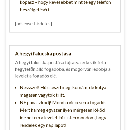
kopasz – hogy kevesebbet mint te egy telefon
beszélgetésért.
[adsense-hirdetes]…
A hegyi falucska postása
A hegyi falucska postása fújtatva érkezik fel a
hegytetőn álló fogadóba, és mogorván ledobja a
levelet a fogadós elé.
Nesssze!! Hú cseszd meg, komám, de kutya
magasan vagytok ti itt.
NE panaszkodj! Mondja viccesen a fogadós.
Mert ha még egyszer ilyen mérgesen lököd
ide nekem a levelet, biz isten mondom, hogy
rendelek egy napilapot!