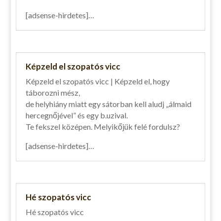
[adsense-hirdetes]…
Képzeld el szopatós vicc
Képzeld el szopatós vicc | Képzeld el, hogy
táborozni mész,
de helyhiány miatt egy sátorban kell aludj „álmaid
hercegnőjével” és egy b.uzival.
Te fekszel középen. Melyikőjük felé fordulsz?
[adsense-hirdetes]…
Hé szopatós vicc
Hé szopatós vicc