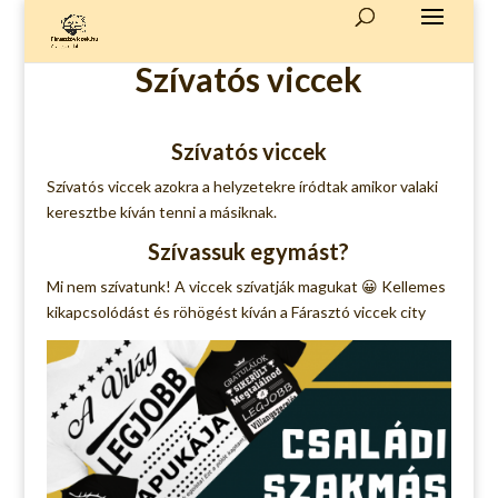
Szívatós viccek
Szívatós viccek
Szívatós viccek azokra a helyzetekre íródtak amikor valaki
keresztbe kíván tenni a másiknak.
Szívassuk egymást?
Mi nem szívatunk! A viccek szívatják magukat 😀 Kellemes
kikapcsolódást és röhögést kíván a Fárasztó viccek city