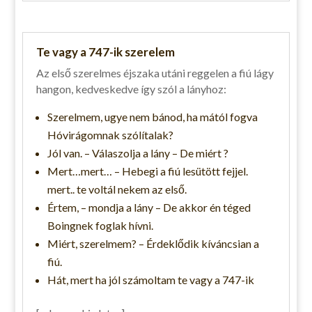
Te vagy a 747-ik szerelem
Az első szerelmes éjszaka utáni reggelen a fiú lágy
hangon, kedveskedve így szól a lányhoz:
Szerelmem, ugye nem bánod, ha mától fogva
Hóvirágomnak szólítalak?
Jól van. – Válaszolja a lány – De miért ?
Mert…mert… – Hebegi a fiú lesütött fejjel.
mert.. te voltál nekem az első.
Értem, – mondja a lány – De akkor én téged
Boingnek foglak hívni.
Miért, szerelmem? – Érdeklődik kíváncsian a
fiú.
Hát, mert ha jól számoltam te vagy a 747-ik