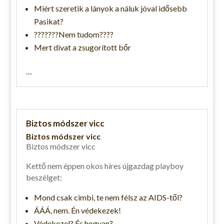
Miért szeretik a lányok a náluk jóval idősebb
Pasikat?
???????Nem tudom????
Mert divat a zsugorított bőr
…
Biztos módszer vicc
Biztos módszer vicc
Biztos módszer vicc
Kettő nem éppen okos híres újgazdag playboy
beszélget:
Mond csak cimbi, te nem félsz az AIDS-től?
ÁÁÁ, nem. Én védekezek!
Védekezel? És hogyan?