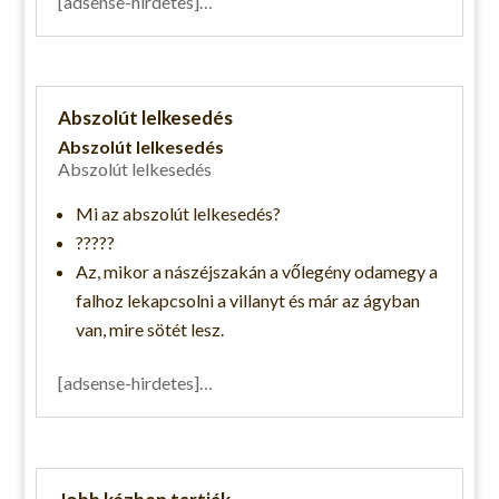
[adsense-hirdetes]…
Abszolút lelkesedés
Abszolút lelkesedés
Abszolút lelkesedés
Mi az abszolút lelkesedés?
?????
Az, mikor a nászéjszakán a vőlegény odamegy a
falhoz lekapcsolni a villanyt és már az ágyban
van, mire sötét lesz.
[adsense-hirdetes]…