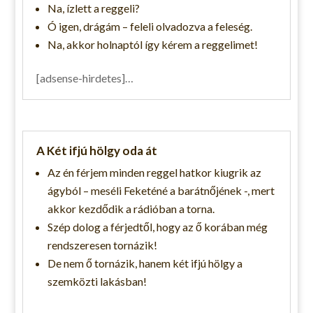
Na, ízlett a reggeli?
Ó igen, drágám – feleli olvadozva a feleség.
Na, akkor holnaptól így kérem a reggelimet!
[adsense-hirdetes]…
A Két ifjú hölgy oda át
Az én férjem minden reggel hatkor kiugrik az
ágyból – meséli Feketéné a barátnőjének -, mert
akkor kezdődik a rádióban a torna.
Szép dolog a férjedtől, hogy az ő korában még
rendszeresen tornázik!
De nem ő tornázik, hanem két ifjú hölgy a
szemközti lakásban!