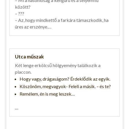
– Mi a hasonlóság a kenguru és a selyemfiú
között?
– ???
– Az, hogy mindkettő a farkára támaszkodik, ha
üres az erszénye.…
Utca műszak
Két lenge erkölcsű hölgyemény találkozik a
placcon.
Hogy vagy, drágaságom? Érdeklődik az egyik.
Köszönöm, megvagyok- Feleli a másik. – és te?
Remélem, én is meg leszek…
…