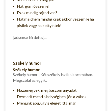
Hát, gumióvszerrel
És az mindig rajtad van?
Hát majdnem mindig csak akkor veszem le ha
pisilek vagy ha kettyintek!
[adsense-hirdetes]…
Székely humor
Székely humor
Székely humor | Két székely iszik a kocsmában.
Megszólal az egyik:
Hazamegyek, megbaszom anyádat.
Dermedt csend a helységben, jön a válasz:
Menjünk apu, úgyis eleget ittál már.