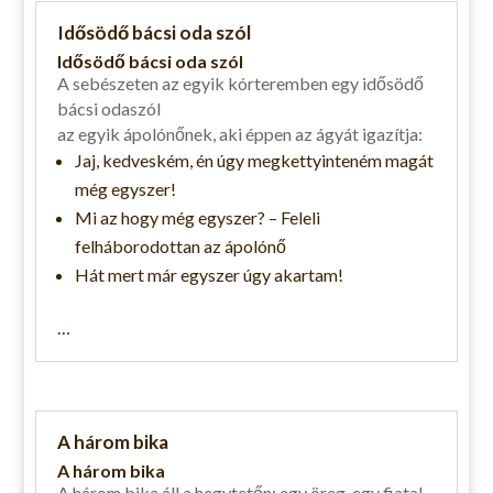
Idősödő bácsi oda szól
Idősödő bácsi oda szól
A sebészeten az egyik kórteremben egy idősödő
bácsi odaszól
az egyik ápolónőnek, aki éppen az ágyát igazítja:
Jaj, kedveském, én úgy megkettyinteném magát
még egyszer!
Mi az hogy még egyszer? – Feleli
felháborodottan az ápolónő
Hát mert már egyszer úgy akartam!
…
A három bika
A három bika
A három bika áll a hegytetőn: egy öreg, egy fiatal