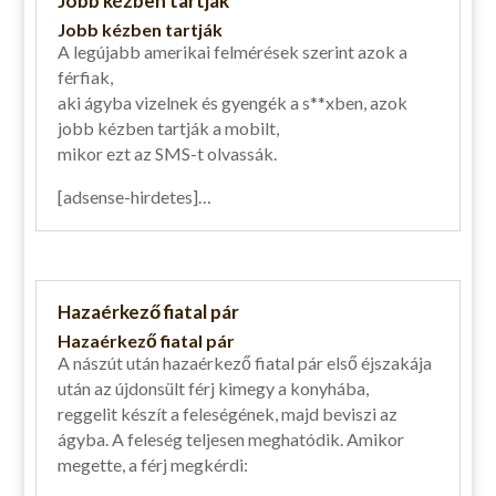
Jobb kézben tartják
Jobb kézben tartják
A legújabb amerikai felmérések szerint azok a
férfiak,
aki ágyba vizelnek és gyengék a s**xben, azok
jobb kézben tartják a mobilt,
mikor ezt az SMS-t olvassák.
[adsense-hirdetes]…
Hazaérkező fiatal pár
Hazaérkező fiatal pár
A nászút után hazaérkező fiatal pár első éjszakája
után az újdonsült férj kimegy a konyhába,
reggelit készít a feleségének, majd beviszi az
ágyba. A feleség teljesen meghatódik. Amikor
megette, a férj megkérdi: