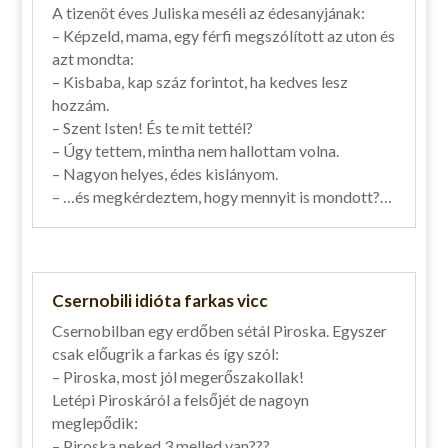
A tizenöt éves Juliska meséli az édesanyjának:
– Képzeld, mama, egy férfi megszólított az uton és
azt mondta:
– Kisbaba, kap száz forintot, ha kedves lesz
hozzám.
– Szent Isten! És te mit tettél?
– Úgy tettem, mintha nem hallottam volna.
– Nagyon helyes, édes kislányom.
– …és megkérdeztem, hogy mennyit is mondott?…
Csernobili idióta farkas vicc
Csernobilban egy erdőben sétál Piroska. Egyszer
csak előugrik a farkas és így szól:
– Piroska, most jól megerőszakollak!
Letépi Piroskáról a felsőjét de nagoyn
meglepődik:
– Piroska neked 3 melled van???