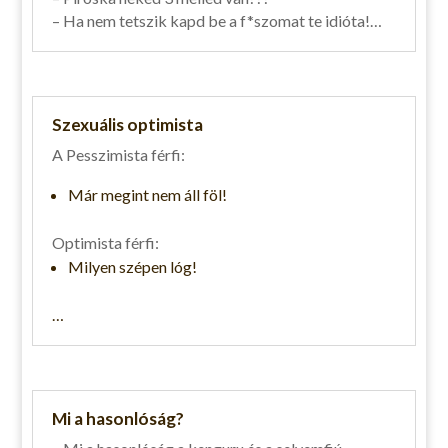
– Ha nem tetszik kapd be a f*szomat te idióta!…
Szexuális optimista
A Pesszimista férfi:
Már megint nem áll föl!
Optimista férfi:
Milyen szépen lóg!
…
Mi a hasonlóság?