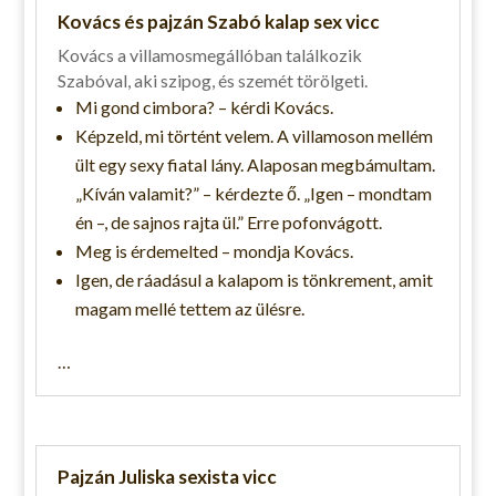
Kovács és pajzán Szabó kalap sex vicc
Kovács a villamosmegállóban találkozik
Szabóval, aki szipog, és szemét törölgeti.
Mi gond cimbora? – kérdi Kovács.
Képzeld, mi történt velem. A villamoson mellém
ült egy sexy fiatal lány. Alaposan megbámultam.
„Kíván valamit?” – kérdezte ő. „Igen – mondtam
én –, de sajnos rajta ül.” Erre pofonvágott.
Meg is érdemelted – mondja Kovács.
Igen, de ráadásul a kalapom is tönkrement, amit
magam mellé tettem az ülésre.
…
Pajzán Juliska sexista vicc