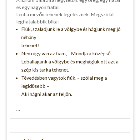
és egy nagyon fiatal.
Lent a mezőn tehenek legelésznek. Megszólal
legfiatalabbik bika:
Fiúk, szaladjunk le a völgybe és hágjunk meg jó
néhány
tehenet!
Nem úgy van az fiam, – Mondja a középső –
Leballagunk a völgybe és meghágjuk ott azt a
szép kis tarka tehenet.
Tévedésben vagytok fiúk. – szólal meg a
legidősebb –
Aki hágni akar az feljön.
…