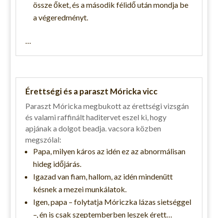
össze őket, és a második félidő után mondja be
a végeredményt.
…
Érettségi és a paraszt Móricka vicc
Paraszt Móricka megbukott az érettségi vizsgán
és valami raffinált haditervet eszel ki, hogy
apjának a dolgot beadja. vacsora közben
megszólal:
Papa, milyen káros az idén ez az abnormálisan
hideg időjárás.
Igazad van fiam, hallom, az idén mindenütt
késnek a mezei munkálatok.
Igen, papa – folytatja Móriczka lázas sietséggel
–, én is csak szeptemberben leszek érett…