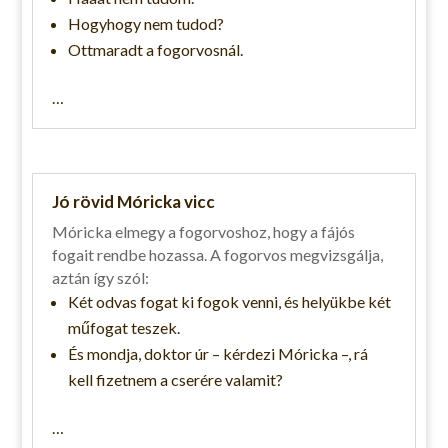
Hogyhogy nem tudod?
Ottmaradt a fogorvosnál.
…
Jó rövid Móricka vicc
Móricka elmegy a fogorvoshoz, hogy a fájós
fogait rendbe hozassa. A fogorvos megvizsgálja,
aztán így szól:
Két odvas fogat ki fogok venni, és helyükbe két
műfogat teszek.
És mondja, doktor úr – kérdezi Móricka –, rá
kell fizetnem a cserére valamit?
…