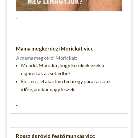
…
Mama megkérdezi Mórickát vicc
A mama megkérdi Mórickát:
Mondd, Móricka , hogy kerülnek ezek a
cigaretták a zsebedbe?
Én
…
én
…
el akartam tenni egy párat arra az
időre, amikor nagy leszek.
…
Rossz és rövid festő munkás vicc