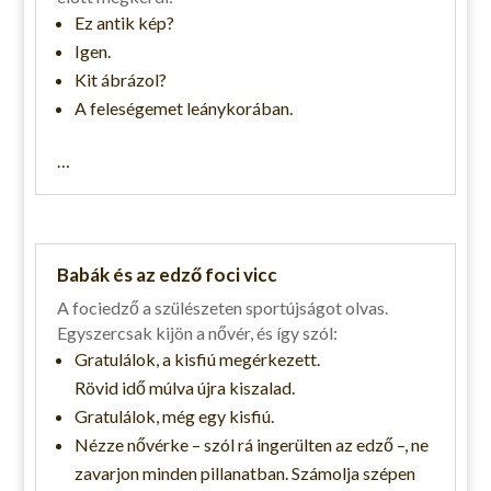
Ez antik kép?
Igen.
Kit ábrázol?
A feleségemet leánykorában.
…
Babák és az edző foci vicc
A fociedző a szülészeten sportújságot olvas.
Egyszercsak kijön a nővér, és így szól:
Gratulálok, a kisfiú megérkezett.
Rövid idő múlva újra kiszalad.
Gratulálok, még egy kisfiú.
Nézze nővérke – szól rá ingerülten az edző –, ne
zavarjon minden pillanatban. Számolja szépen