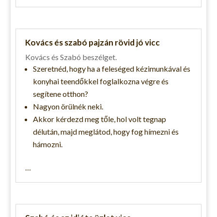
Kovács és szabó pajzán rövid jó vicc
Kovács és Szabó beszélget.
Szeretnéd, hogy ha a feleséged kézimunkával és
konyhai teendőkkel foglalkozna végre és
segítene otthon?
Nagyon örülnék neki.
Akkor kérdezd meg tőle, hol volt tegnap
délután, majd meglátod, hogy fog hímezni és
hámozni.
…