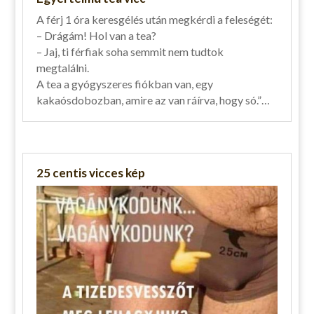
A férj 1 óra keresgélés után megkérdi a feleségét:
– Drágám! Hol van a tea?
– Jaj, ti férfiak soha semmit nem tudtok
megtalálni.
A tea a gyógyszeres fiókban van, egy
kakaósdobozban, amire az van ráírva, hogy só.”…
25 centis vicces kép