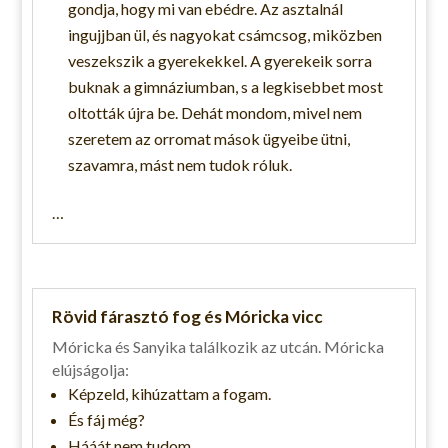
gondja, hogy mi van ebédre. Az asztalnál
ingujjban ül, és nagyokat csámcsog, miközben
veszekszik a gyerekekkel. A gyerekeik sorra
buknak a gimnáziumban, s a legkisebbet most
oltották újra be. Dehát mondom, mivel nem
szeretem az orromat mások ügyeibe ütni,
szavamra, mást nem tudok róluk.
…
Rövid fárasztó fog és Móricka vicc
Móricka és Sanyika találkozik az utcán. Móricka
elújságolja:
Képzeld, kihúzattam a fogam.
És fáj még?
Hááát nem tudom.