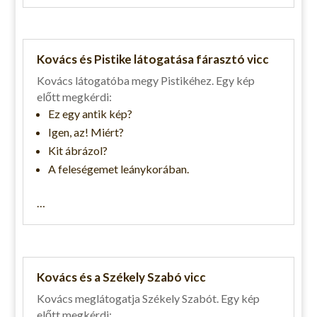
Kovács és Pistike látogatása fárasztó vicc
Kovács látogatóba megy Pistikéhez. Egy kép
előtt megkérdi:
Ez egy antik kép?
Igen, az! Miért?
Kit ábrázol?
A feleségemet leánykorában.
…
Kovács és a Székely Szabó vicc
Kovács meglátogatja Székely Szabót. Egy kép
előtt megkérdi: