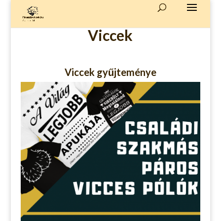
Viccek
Viccek gyűjteménye