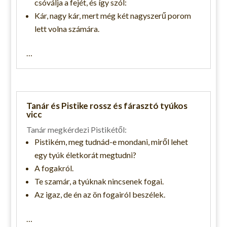
csóválja a fejét, és így szól:
Kár, nagy kár, mert még két nagyszerű porom
lett volna számára.
…
Tanár és Pistike rossz és fárasztó tyúkos
vicc
Tanár megkérdezi Pistikétől:
Pistikém, meg tudnád-e mondani, miről lehet
egy tyúk életkorát megtudni?
A fogakról.
Te szamár, a tyúknak nincsenek fogai.
Az igaz, de én az ön fogairól beszélek.
…