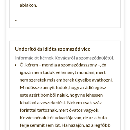
ablakon.
…
Undorító és idióta szomszéd vicc
Információt kérnek Kovácsról a szomszédnőjétől.
Ó, kérem – mondja a szomszédasszony –, én
igazán nem tudok véleményt mondani, mert
nem szeretek más emberek ügyeibe avatkozni.
Mindössze annyit tudok, hogy a rádió egész
este azért bömböl náluk, hogy ne lehessen
kihallani a veszekedést. Nekem csak száz
forinttal tartoznak, mert óvatos vagyok.
Kovácsnénak két udvarlója van, de az a buta
férje semmit sem lát. Ha hazajön, az a legfőbb