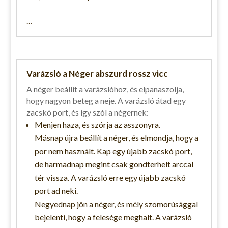
…
Varázsló a Néger abszurd rossz vicc
A néger beállít a varázslóhoz, és elpanaszolja,
hogy nagyon beteg a neje. A varázsló átad egy
zacskó port, és így szól a négernek:
Menjen haza, és szórja az asszonyra.
Másnap újra beállít a néger, és elmondja, hogy a
por nem használt. Kap egy újabb zacskó port,
de harmadnap megint csak gondterhelt arccal
tér vissza. A varázsló erre egy újabb zacskó
port ad neki.
Negyednap jön a néger, és mély szomorúsággal
bejelenti, hogy a felesége meghalt. A varázsló