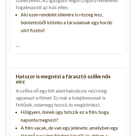
színészeket. Az igazgató végül szigorú rendeletet
fogalmazott az ivás ellen.
Aki ezen rendelet ellenére is részeg lesz,
büntetésből köteles a társulatnak egy hordó
sört fizetni!
…
Hatszor is megnézi a fárasztó szőke nős
vicc
A szőke nő egy hét alatt hatodszor nézi meg
ugyanazt a filmet. Ez már a tulajdonosnak is
feltűnik, odamegy hozzá, és megkérdezi:
Hölgyem, önnek úgy tetszik ez a film, hogy
naponta megnézi?
A film vacak, de van egy jelenete, amelyben egy
jóképű pasi épp fürdeni készül, és abban a