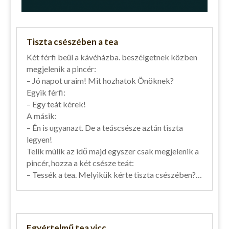
Tiszta csészében a tea
Két férfi beül a kávéházba. beszélgetnek közben
megjelenik a pincér:
– Jó napot uraim! Mit hozhatok Önöknek?
Egyik férfi:
– Egy teát kérek!
A másik:
– Én is ugyanazt. De a teáscsésze aztán tiszta
legyen!
Telik múlik az idő majd egyszer csak megjelenik a
pincér, hozza a két csésze teát:
– Tessék a tea. Melyikük kérte tiszta csészében?…
Egyértelmű tea vicc