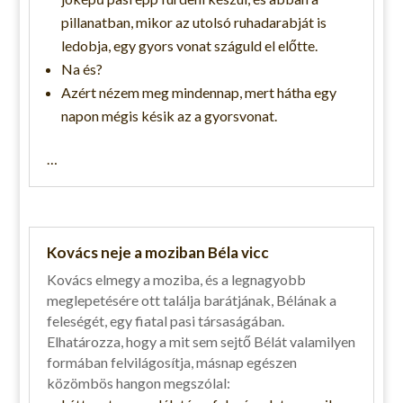
pillanatban, mikor az utolsó ruhadarabját is
ledobja, egy gyors vonat száguld el előtte.
Na és?
Azért nézem meg mindennap, mert hátha egy
napon mégis késik az a gyorsvonat.
…
Kovács neje a moziban Béla vicc
Kovács elmegy a moziba, és a legnagyobb
meglepetésére ott találja barátjának, Bélának a
feleségét, egy fiatal pasi társaságában.
Elhatározza, hogy a mit sem sejtő Bélát valamilyen
formában felvilágosítja, másnap egészen
közömbös hangon megszólal: