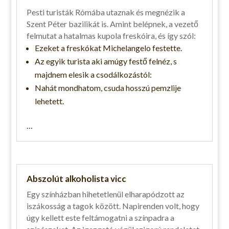
Pesti turisták Rómába utaznak és megnézik a
Szent Péter bazilikát is. Amint belépnek, a vezető
felmutat a hatalmas kupola freskóira, és így szól:
Ezeket a freskókat Michelangelo festette.
Az egyik turista aki amúgy festő felnéz, s
majdnem elesik a csodálkozástól:
Nahát mondhatom, csuda hosszú pemzlije
lehetett.
…
Abszolút alkoholista vicc
Egy színházban hihetetlenül elharapódzott az
iszákosság a tagok között. Napirenden volt, hogy
úgy kellett este feltámogatni a színpadra a