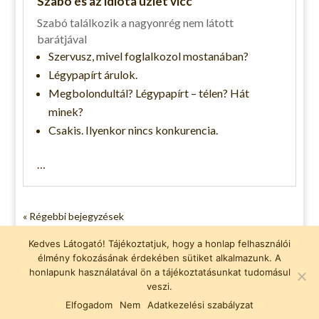
Szabó és az idióta üzlet vicc
Szabó találkozik a nagyonrég nem látott
barátjával
Szervusz, mivel foglalkozol mostanában?
Légypapírt árulok.
Megbolondultál? Légypapírt – télen? Hát
minek?
Csakis. Ilyenkor nincs konkurencia.
…
« Régebbi bejegyzések
Vicces pólók
Kedves Látogató! Tájékoztatjuk, hogy a honlap felhasználói
élmény fokozásának érdekében sütiket alkalmazunk. A
Adatvédelmi nyilatkozat
honlapunk használatával ön a tájékoztatásunkat tudomásul
vicc, viccek, fárasztó viccek
veszi.
Elfogadom
Nem
Adatkezelési szabályzat
Facebook