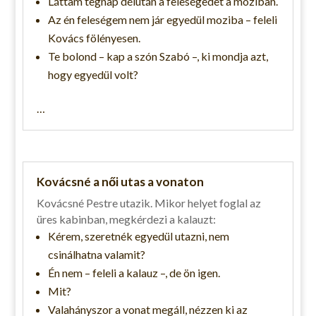
Láttam tegnap délután a feleségedet a moziban.
Az én feleségem nem jár egyedül moziba – feleli
Kovács fölényesen.
Te bolond – kap a szón Szabó –, ki mondja azt,
hogy egyedül volt?
…
Kovácsné a női utas a vonaton
Kovácsné Pestre utazik. Mikor helyet foglal az
üres kabinban, megkérdezi a kalauzt:
Kérem, szeretnék egyedül utazni, nem
csinálhatna valamit?
Én nem – feleli a kalauz –, de ön igen.
Mit?
Valahányszor a vonat megáll, nézzen ki az