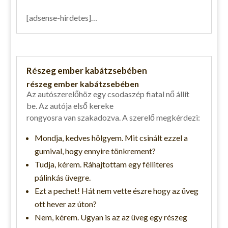
[adsense-hirdetes]…
Részeg ember kabátzsebében
részeg ember kabátzsebében
Az autószerelőhöz egy csodaszép fiatal nő állít
be. Az autója első kereke
rongyosra van szakadozva. A szerelő megkérdezi:
Mondja, kedves hölgyem. Mit csinált ezzel a
gumival, hogy ennyire tönkrement?
Tudja, kérem. Ráhajtottam egy félliteres
pálinkás üvegre.
Ezt a pechet! Hát nem vette észre hogy az üveg
ott hever az úton?
Nem, kérem. Ugyan is az az üveg egy részeg