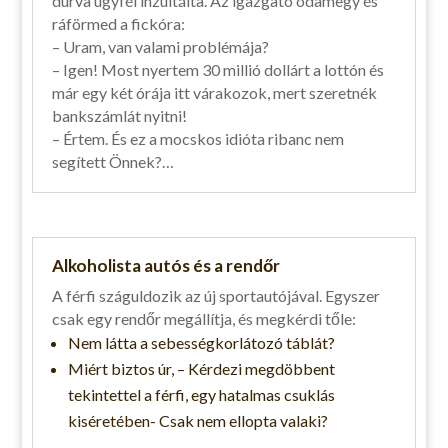
durva ügyfél inzultálta. Az igazgató odamegy és
ráförmed a fickóra:
– Uram, van valami problémája?
– Igen! Most nyertem 30 millió dollárt a lottón és
már egy két órája itt várakozok, mert szeretnék
bankszámlát nyitni!
– Értem. És ez a mocskos idióta ribanc nem
segített Önnek?…
Alkoholista autós és a rendőr
A férfi száguldozik az új sportautójával. Egyszer
csak egy rendőr megállítja, és megkérdi tőle:
Nem látta a sebességkorlátozó táblát?
Miért biztos úr, – Kérdezi megdöbbent
tekintettel a férfi, egy hatalmas csuklás
kiséretében- Csak nem ellopta valaki?