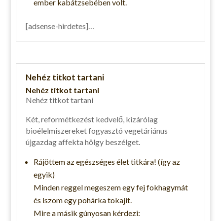
ember kabátzsebében volt.
[adsense-hirdetes]…
Nehéz titkot tartani
Nehéz titkot tartani
Nehéz titkot tartani
Két, reformétkezést kedvelő, kizárólag
bioélelmiszereket fogyasztó vegetáriánus
újgazdag affekta hölgy beszélget.
Rájöttem az egészséges élet titkára! (így az
egyik)
Minden reggel megeszem egy fej fokhagymát
és iszom egy pohárka tokajit.
Mire a másik gúnyosan kérdezi: