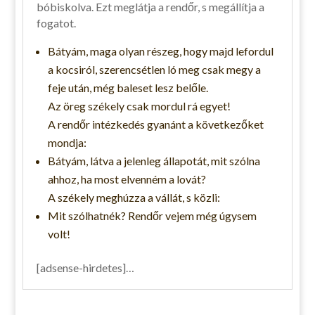
bóbiskolva. Ezt meglátja a rendőr, s megállítja a
fogatot.
Bátyám, maga olyan részeg, hogy majd lefordul
a kocsiról, szerencsétlen ló meg csak megy a
feje után, még baleset lesz belőle.
Az öreg székely csak mordul rá egyet!
A rendőr intézkedés gyanánt a következőket
mondja:
Bátyám, látva a jelenleg állapotát, mit szólna
ahhoz, ha most elvenném a lovát?
A székely meghúzza a vállát, s közli:
Mit szólhatnék? Rendőr vejem még úgysem
volt!
[adsense-hirdetes]…