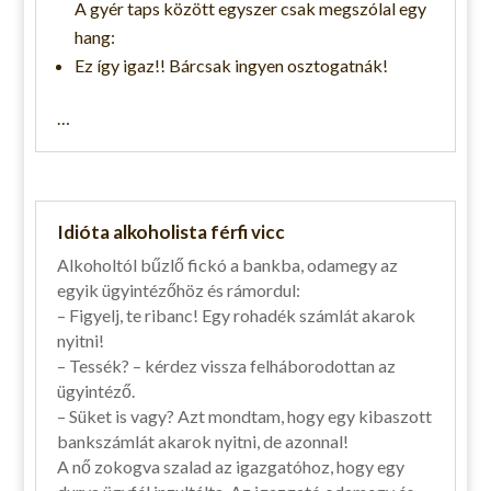
A gyér taps között egyszer csak megszólal egy
hang:
Ez így igaz!! Bárcsak ingyen osztogatnák!
…
Idióta alkoholista férfi vicc
Alkoholtól bűzlő fickó a bankba, odamegy az
egyik ügyintézőhöz és rámordul:
– Figyelj, te ribanc! Egy rohadék számlát akarok
nyitni!
– Tessék? – kérdez vissza felháborodottan az
ügyintéző.
– Süket is vagy? Azt mondtam, hogy egy kibaszott
bankszámlát akarok nyitni, de azonnal!
A nő zokogva szalad az igazgatóhoz, hogy egy