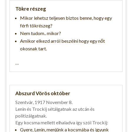
Tökre részeg
Mikor lehetsz teljesen biztos benne, hogy egy
férfi tökrészeg?
Nem tudom.. mikor?
Amikor elkezd arról beszélni hogy egy nőt
okosnak tart.
…
Abszurd Vörös október
Szentvár, 1917 November 8.
Lenin és Trockij sétálgatnak az utcán és
politizálgatnak.
Egy kocsma mellett elhaladva így szól Trockij:
Gyere, Lenin, menjünk a kocsmába és igyunk