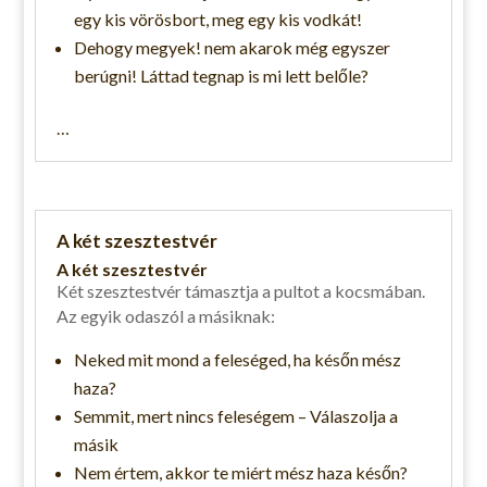
egy kis vörösbort, meg egy kis vodkát!
Dehogy megyek! nem akarok még egyszer
berúgni! Láttad tegnap is mi lett belőle?
…
A két szesztestvér
A két szesztestvér
Két szesztestvér támasztja a pultot a kocsmában.
Az egyik odaszól a másiknak:
Neked mit mond a feleséged, ha későn mész
haza?
Semmit, mert nincs feleségem – Válaszolja a
másik
Nem értem, akkor te miért mész haza későn?