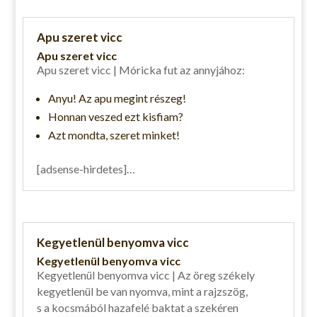
Apu szeret vicc
Apu szeret vicc
Apu szeret vicc | Móricka fut az annyjához:
Anyu! Az apu megint részeg!
Honnan veszed ezt kisfiam?
Azt mondta, szeret minket!
[adsense-hirdetes]…
Kegyetlenül benyomva vicc
Kegyetlenül benyomva vicc
Kegyetlenül benyomva vicc | Az öreg székely
kegyetlenül be van nyomva, mint a rajzszög,
s a kocsmából hazafelé baktat a szekéren