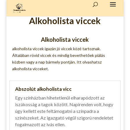
Alkoholista viccek
Alkoholista viccek
alkoholista viccek igazán
jó viccek
közé tartoznak.
Általában
rövid viccek
és mindig bevethetőek piálás
közben vagy a nap bármely pontján. Itt olvashatsz
alkoholista vicceket.
Abszolút alkoholista vicc
Egy színházban hihetetlenül elharapódzott az
iszákosság a tagok között. Napirenden volt, hogy
úgy kellett este feltámogatni a színpadra a
színészeket. Az igazgató végül szigorú rendeletet
fogalmazott az ivás ellen.