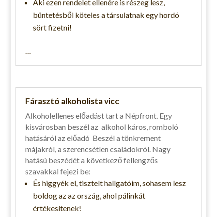
Aki ezen rendelet ellenére is részeg lesz,
büntetésből köteles a társulatnak egy hordó
sört fizetni!
…
Fárasztó alkoholista vicc
Alkoholellenes előadást tart a Népfront. Egy
kisvárosban beszél az alkohol káros, romboló
hatásáról az előadó Beszél a tönkrement
májakról, a szerencsétlen családokról. Nagy
hatású beszédét a következő fellengzős
szavakkal fejezi be:
És higgyék el, tisztelt hallgatóim, sohasem lesz
boldog az az ország, ahol pálinkát
értékesítenek!