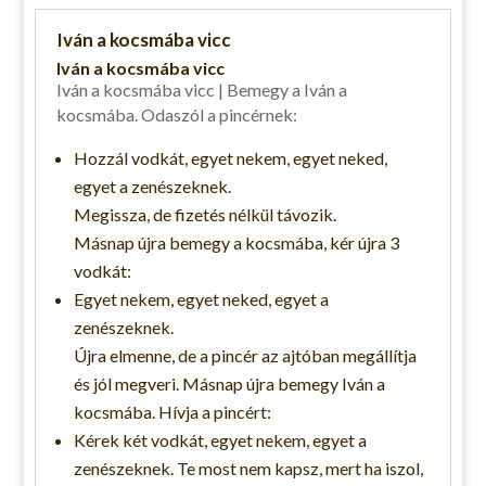
Iván a kocsmába vicc
Iván a kocsmába vicc
Iván a kocsmába vicc | Bemegy a Iván a
kocsmába. Odaszól a pincérnek:
Hozzál vodkát, egyet nekem, egyet neked,
egyet a zenészeknek.
Megissza, de fizetés nélkül távozik.
Másnap újra bemegy a kocsmába, kér újra 3
vodkát:
Egyet nekem, egyet neked, egyet a
zenészeknek.
Újra elmenne, de a pincér az ajtóban megállítja
és jól megveri. Másnap újra bemegy Iván a
kocsmába. Hívja a pincért:
Kérek két vodkát, egyet nekem, egyet a
zenészeknek. Te most nem kapsz, mert ha iszol,