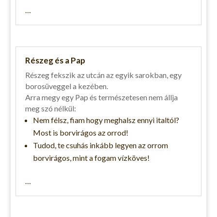
…
Részeg és a Pap
Részeg fekszik az utcán az egyik sarokban, egy
borosüveggel a kezében.
Arra megy egy Pap és természetesen nem állja
meg szó nélkül:
Nem félsz, fiam hogy meghalsz ennyi italtól?
Most is borvirágos az orrod!
Tudod, te csuhás inkább legyen az orrom
borvirágos, mint a fogam vízköves!
…