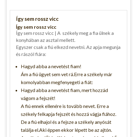
Így sem rossz vicc
Így sem rossz vicc
Így sem rossz vicc | A székely meg a fia ülnek a
konyhában az asztal mellett.
Egyszer csak a fiú elkezd nevetni. Az apja megunja
és rászól fiára:
Hagyd abba a nevetést fiam!
Ám a fiú ügyet sem vet rá.Erre a székely már
komolyabban megfenyegeti a fiát:
Hagyd abba a nevetést fiam, mert hozzád
vágom a fejszét!
A fiú ennek ellenére is tovább nevet. Erre a
székely felkapja fejszét és hozzá vágja fiához.
De a fiú elhajol és a fejsze a székely anyósát
találja el.Aki éppen ekkor lépett be az ajtón.