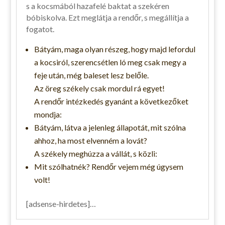
s a kocsmából hazafelé baktat a szekéren
bóbiskolva. Ezt meglátja a rendőr, s megállítja a
fogatot.
Bátyám, maga olyan részeg, hogy majd lefordul
a kocsiról, szerencsétlen ló meg csak megy a
feje után, még baleset lesz belőle.
Az öreg székely csak mordul rá egyet!
A rendőr intézkedés gyanánt a következőket
mondja:
Bátyám, látva a jelenleg állapotát, mit szólna
ahhoz, ha most elvenném a lovát?
A székely meghúzza a vállát, s közli:
Mit szólhatnék? Rendőr vejem még úgysem
volt!
[adsense-hirdetes]…