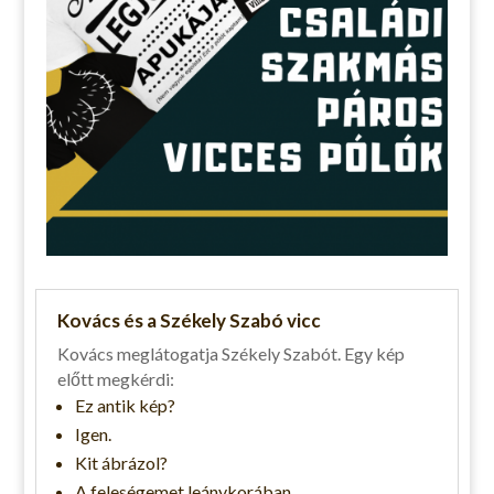
Kovács és a Székely Szabó vicc
Kovács meglátogatja Székely Szabót. Egy kép
előtt megkérdi:
Ez antik kép?
Igen.
Kit ábrázol?
A feleségemet leánykorában.