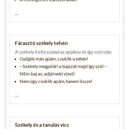
…
Fárasztó székely tehén
A székely kisfiú szalad az apjához és így szól oda:
Gyüjjék mán apám, csuklik a tehén!
– Székely megpödri a bajszát majd így szól –
NEm baj az, adjál neki vizet!
Nem úgy csuklik apám, hanem össze!
…
Székely és a tanulás vicc