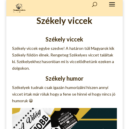
Székely viccek
Székely viccek
Székely viccek egybe szedve! A határon túli Magyarok kik
Székely földön élnek. Rengeteg Székelyes viccet találtak
ki. Székelyekhez hasonlóan mi is viccelődhetünk ezeken a
dolgokon.
Székely humor
Székelyek tudnak csak igazán humorizálni hiszen annyi
viccet írtak már róluk hogy a fene se hinné el hogy nincs jó
humoruk 😀