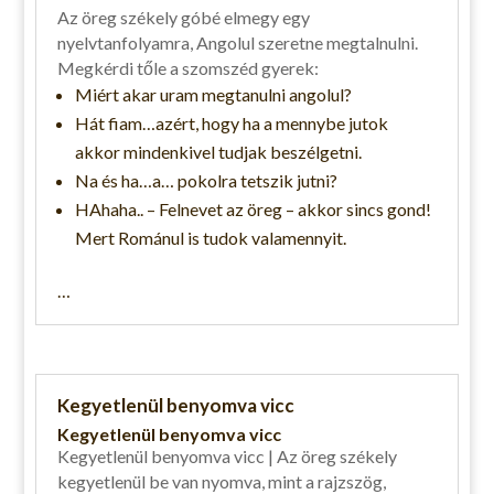
Az öreg székely góbé elmegy egy
nyelvtanfolyamra, Angolul szeretne megtalnulni.
Megkérdi tőle a szomszéd gyerek:
Miért akar uram megtanulni angolul?
Hát fiam…azért, hogy ha a mennybe jutok
akkor mindenkivel tudjak beszélgetni.
Na és ha…a… pokolra tetszik jutni?
HAhaha.. – Felnevet az öreg – akkor sincs gond!
Mert Románul is tudok valamennyit.
…
Kegyetlenül benyomva vicc
Kegyetlenül benyomva vicc
Kegyetlenül benyomva vicc | Az öreg székely
kegyetlenül be van nyomva, mint a rajzszög,