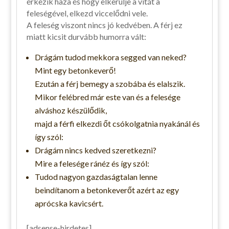
érkezik haza és hogy elkerülje a vitát a
feleségével, elkezd viccelődni vele.
A feleség viszont nincs jó kedvében. A férj ez
miatt kicsit durvább humorra vált:
Drágám tudod mekkora segged van neked?
Mint egy betonkeverő!
Ezután a férj bemegy a szobába és elalszik.
Mikor felébred már este van és a felesége
alváshoz készülődik,
majd a férfi elkezdi őt csókolgatnia nyakánál és
így szól:
Drágám nincs kedved szeretkezni?
Mire a felesége ránéz és így szól:
Tudod nagyon gazdaságtalan lenne
beindítanom a betonkeverőt azért az egy
aprócska kavicsért.
[adsense-hirdetes]…