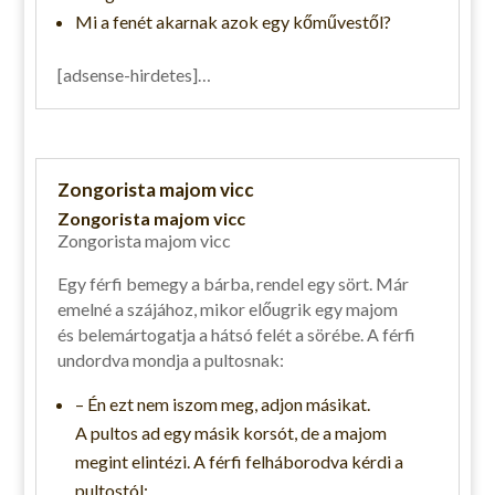
Mi a fenét akarnak azok egy kőművestől?
[adsense-hirdetes]…
Zongorista majom vicc
Zongorista majom vicc
Zongorista majom vicc
Egy férfi bemegy a bárba, rendel egy sört. Már
emelné a szájához, mikor előugrik egy majom
és belemártogatja a hátsó felét a sörébe. A férfi
undordva mondja a pultosnak:
– Én ezt nem iszom meg, adjon másikat.
A pultos ad egy másik korsót, de a majom
megint elintézi. A férfi felháborodva kérdi a
pultostól: