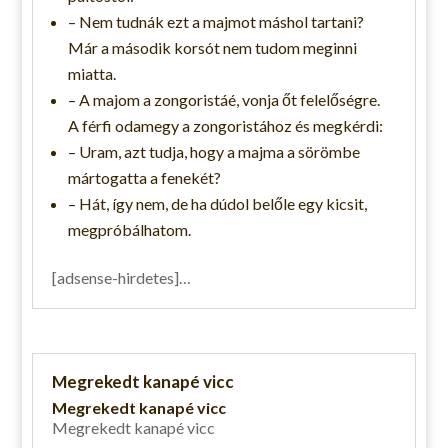
– Nem tudnák ezt a majmot máshol tartani?
Már a második korsót nem tudom meginni
miatta.
– A majom a zongoristáé, vonja őt felelőségre.
A férfi odamegy a zongoristához és megkérdi:
– Uram, azt tudja, hogy a majma a sörömbe
mártogatta a fenekét?
– Hát, így nem, de ha dúdol belőle egy kicsit,
megpróbálhatom.
[adsense-hirdetes]…
Megrekedt kanapé vicc
Megrekedt kanapé vicc
Megrekedt kanapé vicc