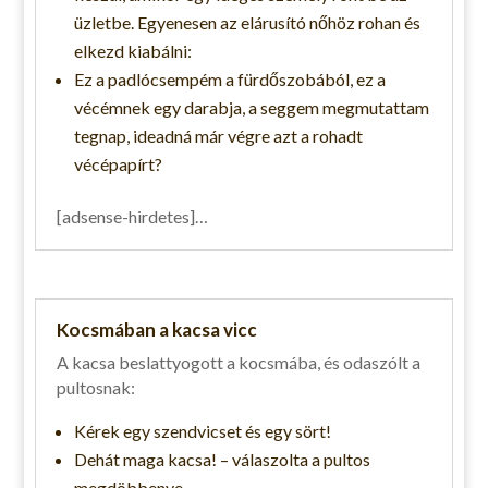
üzletbe. Egyenesen az elárusító nőhöz rohan és
elkezd kiabálni:
Ez a padlócsempém a fürdőszobából, ez a
vécémnek egy darabja, a seggem megmutattam
tegnap, ideadná már végre azt a rohadt
vécépapírt?
[adsense-hirdetes]…
Kocsmában a kacsa vicc
A kacsa beslattyogott a kocsmába, és odaszólt a
pultosnak:
Kérek egy szendvicset és egy sört!
Dehát maga kacsa! – válaszolta a pultos
megdöbbenve.