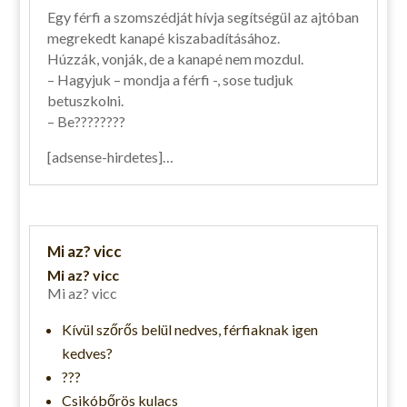
Egy férfi a szomszédját hívja segítségül az ajtóban
megrekedt kanapé kiszabadításához.
Húzzák, vonják, de a kanapé nem mozdul.
– Hagyjuk – mondja a férfi -, sose tudjuk
betuszkolni.
– Be????????
[adsense-hirdetes]…
Mi az? vicc
Mi az? vicc
Mi az? vicc
Kívül szőrős belül nedves, férfiaknak igen
kedves?
???
Csikóbőrös kulacs