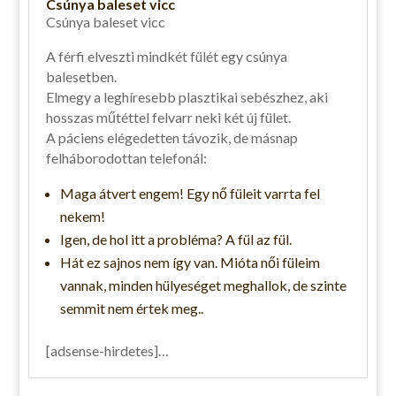
Csúnya baleset vicc
Csúnya baleset vicc
A férfi elveszti mindkét fülét egy csúnya
balesetben.
Elmegy a leghíresebb plasztikai sebészhez, aki
hosszas műtéttel felvarr neki két új fület.
A páciens elégedetten távozik, de másnap
felháborodottan telefonál:
Maga átvert engem! Egy nő füleit varrta fel
nekem!
Igen, de hol itt a probléma? A fül az fül.
Hát ez sajnos nem így van. Mióta női füleim
vannak, minden hülyeséget meghallok, de szinte
semmit nem értek meg..
[adsense-hirdetes]…