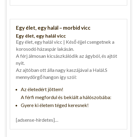
Egy élet, egy halál – morbid vicc
Egy élet, egy halál vicc
Egy élet, egy halál vicc | Késő éjjel csengetnek a
korosodó házaspár lakásán.
A férj álmosan kicsászkálódik az ágyból, és ajtót
nyit.
Az ajtóban ott álla nagy kaszájával a Halál.S
mennydörgő hangon így szól:
Az életedért jöttem!
A férfi megfordul és bekiált a hálószobába:
Gyere ki életem téged keresnek!
[adsense-hirdetes]…