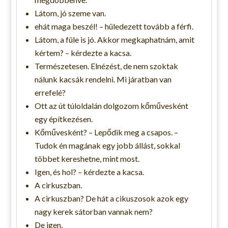
Látom, jó szeme van.
ehát maga beszél! – hüledezett tovább a férfi.
Látom, a füle is jó. Akkor megkaphatnám, amit
kértem? – kérdezte a kacsa.
Természetesen. Elnézést, de nem szoktak
nálunk kacsák rendelni. Mi járatban van
errefelé?
Ott az út túloldalán dolgozom kőművesként
egy építkezésen.
Kőművesként? – Lepődik meg a csapos. –
Tudok én magának egy jobb állást, sokkal
többet kereshetne, mint most.
Igen, és hol? – kérdezte a kacsa.
A cirkuszban.
A cirkuszban? De hát a cikuszosok azok egy
nagy kerek sátorban vannak nem?
De igen.