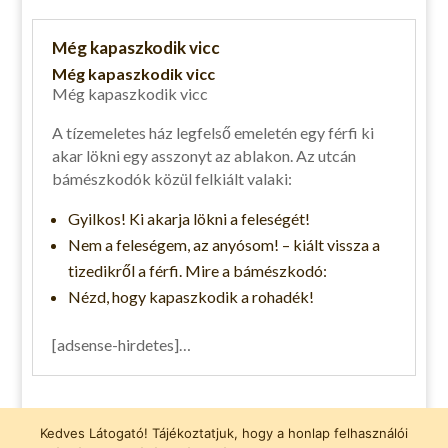
Még kapaszkodik vicc
Még kapaszkodik vicc
Még kapaszkodik vicc
A tízemeletes ház legfelső emeletén egy férfi ki
akar lökni egy asszonyt az ablakon. Az utcán
bámészkodók közül felkiált valaki:
Gyilkos! Ki akarja lökni a feleségét!
Nem a feleségem, az anyósom! – kiált vissza a
tizedikről a férfi. Mire a bámészkodó:
Nézd, hogy kapaszkodik a rohadék!
[adsense-hirdetes]…
Vicces pólók
Kedves Látogató! Tájékoztatjuk, hogy a honlap felhasználói