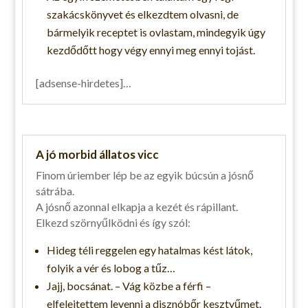
szakácskönyvet és elkezdtem olvasni, de
bármelyik receptet is ovlastam, mindegyik úgy
kezdődőtt hogy végy ennyi meg ennyi tojást.
[adsense-hirdetes]…
A jó morbid állatos vicc
Finom úriember lép be az egyik búcsún a jósnő
sátrába.
A jósnő azonnal elkapja a kezét és rápillant.
Elkezd szörnyűlködni és így szól:
Hideg téli reggelen egy hatalmas kést látok,
folyik a vér és lobog a tűz…
Jajj, bocsánat. – Vág közbe a férfi –
elfelejtettem levenni a disznóbőr kesztyűmet.