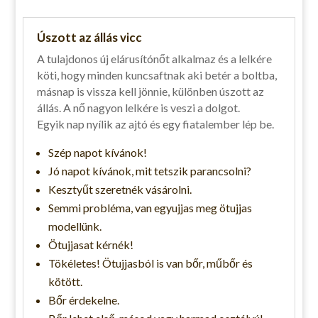
Úszott az állás vicc
A tulajdonos új elárusítónőt alkalmaz és a lelkére
köti, hogy minden kuncsaftnak aki betér a boltba,
másnap is vissza kell jönnie, különben úszott az
állás. A nő nagyon lelkére is veszi a dolgot.
Egyik nap nyílik az ajtó és egy fiatalember lép be.
Szép napot kívánok!
Jó napot kívánok, mit tetszik parancsolni?
Kesztyűt szeretnék vásárolni.
Semmi probléma, van egyujjas meg ötujjas
modellünk.
Ötujjasat kérnék!
Tökéletes! Ötujjasból is van bőr, műbőr és
kötött.
Bőr érdekelne.