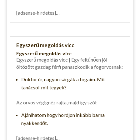
[adsense-hirdetes]…
Egyszerű megoldás vicc
Egyszerű megoldás vicc
Egyszerű megoldás vicc | Egy feltűnően jól
öltözött gazdag férfi panaszkodik a fogorvosnak:
Doktor úr, nagyon sárgák a fogaim. Mit
tanácsol, mit tegyek?
Az orvos végignéz rajta, majd így szól:
Ajánlhatom hogy hordjon inkább barna
nyakkendőt.
[adsense-hirdetes]…