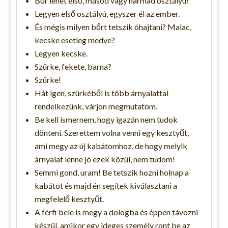
Bőr lehet első, másod vagy harmad osztályú!
Legyen első osztályú, egyszer él az ember.
És mégis milyen bőrt tetszik óhajtani? Malac,
kecske esetleg medve?
Legyen kecske.
Szürke, fekete, barna?
Szürke!
Hát igen, szürkéből is több árnyalattal
rendelkezünk, várjon megmutatom.
Be kell ismernem, hogy igazán nem tudok
dönteni. Szerettem volna venni egy kesztyűt,
ami megy az új kabátomhoz, de hogy melyik
árnyalat lenne jó ezek közül, nem tudom!
Semmi gond, uram! Be tetszik hozni holnap a
kabátot és majd én segítek kiválasztani a
megfelelő kesztyűt.
A férfi bele is megy a dologba és éppen távozni
készül, amikor egy ideges személy ront be az