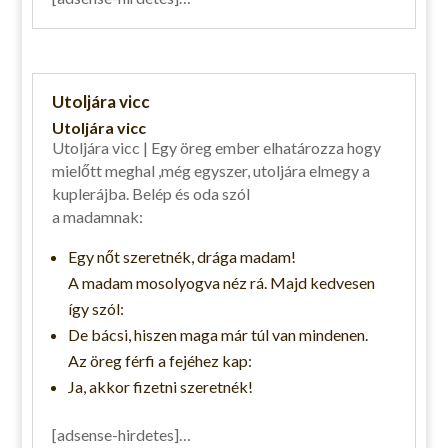
Utoljára vicc
Utoljára vicc
Utoljára vicc | Egy öreg ember elhatározza hogy
mielőtt meghal ,még egyszer, utoljára elmegy a
kuplerájba. Belép és oda szól
a madamnak:
Egy nőt szeretnék, drága madam!
A madam mosolyogva néz rá. Majd kedvesen
így szól:
De bácsi, hiszen maga már túl van mindenen.
Az öreg férfi a fejéhez kap:
Ja, akkor fizetni szeretnék!
[adsense-hirdetes]…