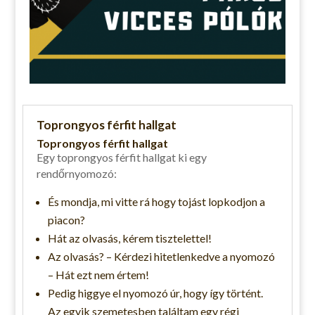
Toprongyos férfit hallgat
Toprongyos férfit hallgat
Egy toprongyos férfit hallgat ki egy
rendőrnyomozó:
És mondja, mi vitte rá hogy tojást lopkodjon a
piacon?
Hát az olvasás, kérem tisztelettel!
Az olvasás? – Kérdezi hitetlenkedve a nyomozó
– Hát ezt nem értem!
Pedig higgye el nyomozó úr, hogy így történt.
Az egyik szemetesben találtam egy régi