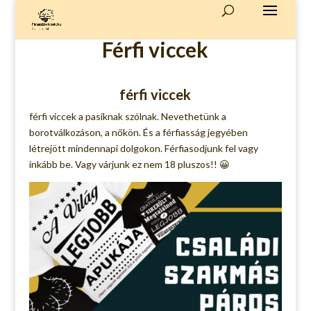
Férfi viccek
férfi viccek
férfi viccek a pasiknak szólnak. Nevethetünk a
borotválkozáson, a nőkön. És a férfiasság jegyében
létrejött mindennapi dolgokon. Férfiasodjunk fel vagy
inkább be. Vagy várjunk ez nem 18 pluszos!! 😀