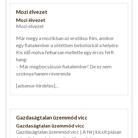
Mozi élvezet
Mozi élvezet
Mozi élvezet
Már megy a mozikban az erotikus film, amikor
egy fiatalember a sötétben bebotorkál a helyére.
Kis idő múlva felharsan mellette egy érces férfi
hang:
– Már megbocsásson fiatalember! De ez nem
szoknya hanem reverenda
[adsense-hirdetes]…
Gazdaságtalan üzemmód vicc
Gazdaságtalan üzemmód vicc
Gazdaságtalan üzemmód vicc | A férj kicsit piásan