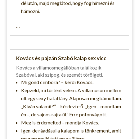
délután, majd meglátod, hogy fog hímezni és
hámozni.
…
Kovács és pajzán Szabó kalap sex vicc
Kovács a villamosmegállóban találkozik
Szabóval, aki szipog, és szemét törölgeti.
Mi gond cimbora? – kérdi Kovács.
Képzeld, mi történt velem. A villamoson mellém
ült egy sexy fiatal lány. Alaposan megbámultam.
„Kíván valamit?” – kérdezte ő. „Igen – mondtam
én –, de sajnos rajta ül.” Erre pofonvágott.
Meg is érdemelted – mondja Kovács.
Igen, de ráadásul a kalapom is tönkrement, amit
magam mellé tettem az ülésre.