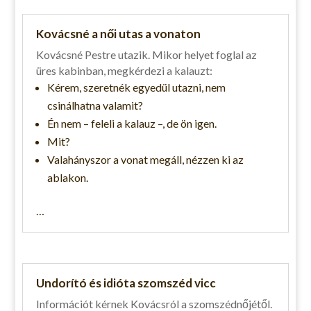
Kovácsné a női utas a vonaton
Kovácsné Pestre utazik. Mikor helyet foglal az
üres kabinban, megkérdezi a kalauzt:
Kérem, szeretnék egyedül utazni, nem
csinálhatna valamit?
Én nem – feleli a kalauz –, de ön igen.
Mit?
Valahányszor a vonat megáll, nézzen ki az
ablakon.
…
Undorító és idióta szomszéd vicc
Információt kérnek Kovácsról a szomszédnőjétől.