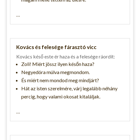
…
Kovács és felesége fárasztó vicc
Kovács késő este ér haza és a felesége ráordít:
Zoli! Miért jössz ilyen későn haza?
Negyedóra múlva megmondom.
És miért nem mondod meg mindjárt?
Hát az isten szerelmére, várj legalább néhány
percig, hogy valami okosat kitaláljak.
…