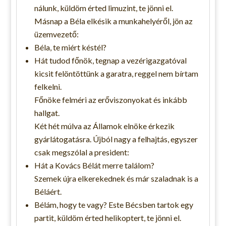
nálunk, küldöm érted limuzint, te jönni el.
Másnap a Béla elkésik a munkahelyéről, jön az
üzemvezető:
Béla, te miért késtél?
Hát tudod főnök, tegnap a vezérigazgatóval
kicsit felöntöttünk a garatra, reggel nem bírtam
felkelni.
Főnöke felméri az erőviszonyokat és inkább
hallgat.
Két hét múlva az Államok elnöke érkezik
gyárlátogatásra. Újból nagy a felhajtás, egyszer
csak megszólal a president:
Hát a Kovács Bélát merre találom?
Szemek újra elkerekednek és már szaladnak is a
Béláért.
Bélám, hogy te vagy? Este Bécsben tartok egy
partit, küldöm érted helikoptert, te jönni el.