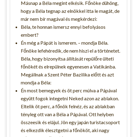
Másnap a Béla megint elkésik. Főnöke dühöng,
hogy a Béla tegnap az elnökkel itta le magát, de
már nem bír magával és megkérdezi:
Béla, te honnan ismersz ennyi befolyásos
embert?
Én még a Pápát is ismerem. – mondja Béla.
Főnöke lefehéredik, de nem hiszi el a történetet.
Béla, hogy bizonyítsa állítását repülőre ülteti
főnökét és elrepülnek egyenesen a Vatikánba.
Megállnak a Szent Péter Bazilika előtt és azt
mondja a Béla:
Én most bemegyek és öt perc múlva a Pápával
együtt fogok integetni Neked azon az ablakon.
Eltelik öt perc, a főnök felnéz, és az ablakban
tényleg ott van a Béla a Pápával. Ott helyben
összeesik és elájul. Jön egy japán turistacsoport
és elkezdik élesztgetni a főnököt, aki nagy