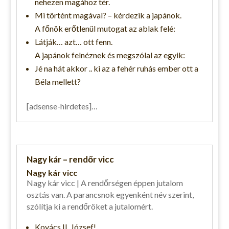
nehezen magához tér.
Mi történt magával? – kérdezik a japánok.
A főnök erőtlenül mutogat az ablak felé:
Látják… azt… ott fenn.
A japánok felnéznek és megszólal az egyik:
Jé na hát akkor .. ki az a fehér ruhás ember ott a
Béla mellett?
[adsense-hirdetes]…
Nagy kár – rendőr vicc
Nagy kár vicc
Nagy kár vicc | A rendőrségen éppen jutalom
osztás van. A parancsnok egyenként név szerint,
szólítja ki a rendőröket a jutalomért.
Kovács II. József!