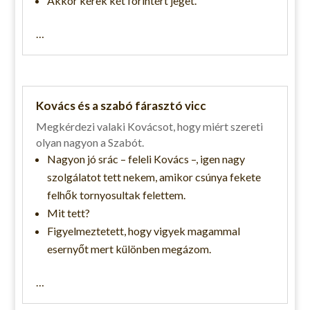
Akkor kérek két forintért jeget.
…
Kovács és a szabó fárasztó vicc
Megkérdezi valaki Kovácsot, hogy miért szereti
olyan nagyon a Szabót.
Nagyon jó srác – feleli Kovács –, igen nagy
szolgálatot tett nekem, amikor csúnya fekete
felhők tornyosultak felettem.
Mit tett?
Figyelmeztetett, hogy vigyek magammal
esernyőt mert különben megázom.
…