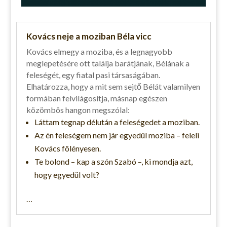
Kovács neje a moziban Béla vicc
Kovács elmegy a moziba, és a legnagyobb
meglepetésére ott találja barátjának, Bélának a
feleségét, egy fiatal pasi társaságában.
Elhatározza, hogy a mit sem sejtő Bélát valamilyen
formában felvilágosítja, másnap egészen
közömbös hangon megszólal:
Láttam tegnap délután a feleségedet a moziban.
Az én feleségem nem jár egyedül moziba – feleli
Kovács fölényesen.
Te bolond – kap a szón Szabó –, ki mondja azt,
hogy egyedül volt?
…