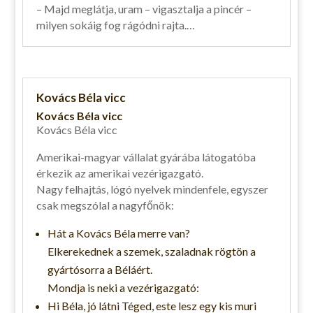
– Majd meglátja, uram – vigasztalja a pincér –
milyen sokáig fog rágódni rajta.…
Kovács Béla vicc
Kovács Béla vicc
Kovács Béla vicc
Amerikai-magyar vállalat gyárába látogatóba
érkezik az amerikai vezérigazgató.
Nagy felhajtás, lógó nyelvek mindenfele, egyszer
csak megszólal a nagyfőnök:
Hát a Kovács Béla merre van?
Elkerekednek a szemek, szaladnak rögtön a
gyártósorra a Béláért.
Mondja is neki a vezérigazgató:
Hi Béla, jó látni Téged, este lesz egy kis muri