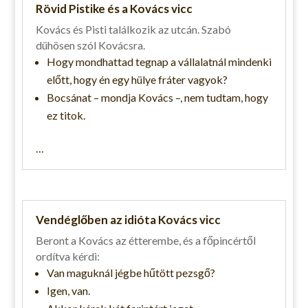
Rövid Pistike és a Kovács vicc
Kovács és Pisti találkozik az utcán. Szabó
dühösen szól Kovácsra.
Hogy mondhattad tegnap a vállalatnál mindenki
előtt, hogy én egy hülye fráter vagyok?
Bocsánat – mondja Kovács –, nem tudtam, hogy
ez titok.
…
Vendéglőben az idióta Kovács vicc
Beront a Kovács az étterembe, és a főpincértől
ordítva kérdi:
Van maguknál jégbe hűtött pezsgő?
Igen, van.