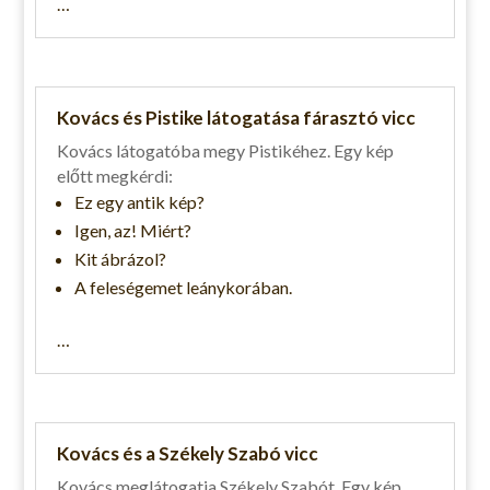
…
Kovács és Pistike látogatása fárasztó vicc
Kovács látogatóba megy Pistikéhez. Egy kép
előtt megkérdi:
Ez egy antik kép?
Igen, az! Miért?
Kit ábrázol?
A feleségemet leánykorában.
…
Kovács és a Székely Szabó vicc
Kovács meglátogatja Székely Szabót. Egy kép