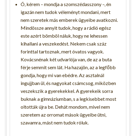
Ó, kérem – mondja a szomszédasszony –, én
igazán nem tudok véleményt mondani, mert
nem szeretek más emberek ügyeibe avatkozni.
Mindössze annyit tudok, hogy a rádió egész
este azért bömböl náluk, hogy ne lehessen
kihallani a veszekedést. Nekem csak száz
forinttal tartoznak, mert óvatos vagyok.
Kovácsnénak két udvarlója van, de az a buta
férje semmit sem lát. Ha hazajön, az a legfőbb
gondja, hogy mi van ebédre. Az asztalnál
ingujjban ül, és nagyokat csámcsog, miközben
veszekszik a gyerekekkel. A gyerekeik sorra
buknak a gimnáziumban, s a legkisebbet most
oltották újra be. Dehát mondom, mivel nem
szeretem az orromat mások ügyeibe ütni,
szavamra, mást nem tudok róluk.