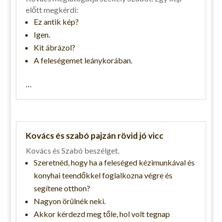
előtt megkérdi:
Ez antik kép?
Igen.
Kit ábrázol?
A feleségemet leánykorában.
…
Kovács és szabó pajzán rövid jó vicc
Kovács és Szabó beszélget.
Szeretnéd, hogy ha a feleséged kézimunkával és
konyhai teendőkkel foglalkozna végre és
segítene otthon?
Nagyon örülnék neki.
Akkor kérdezd meg tőle, hol volt tegnap