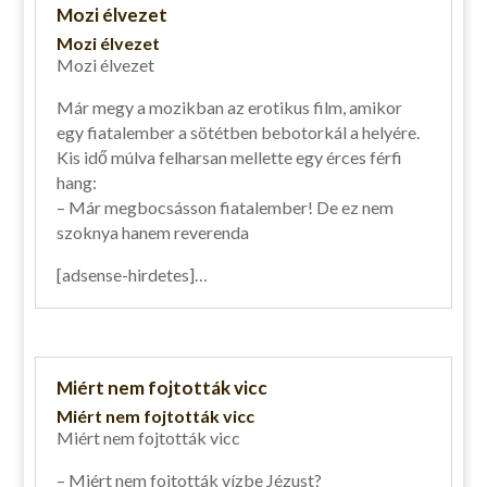
Mozi élvezet
Mozi élvezet
Mozi élvezet
Már megy a mozikban az erotikus film, amikor
egy fiatalember a sötétben bebotorkál a helyére.
Kis idő múlva felharsan mellette egy érces férfi
hang:
– Már megbocsásson fiatalember! De ez nem
szoknya hanem reverenda
[adsense-hirdetes]…
Miért nem fojtották vicc
Miért nem fojtották vicc
Miért nem fojtották vicc
– Miért nem fojtották vízbe Jézust?