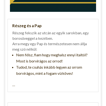
Részeg és a Pap
Részeg fekszik az utcán az egyik sarokban, egy
borosüveggel a kezében.
Arra megy egy Pap és természetesen nem állja
meg szó nélkül:
Nem félsz, fiam hogy meghalsz ennyi italtól?
Most is borvirágos az orrod!
Tudod, te csuhás inkább legyen az orrom
borvirágos, mint a fogam vízköves!
…