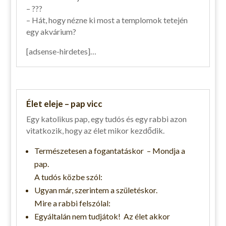
– ???
– Hát, hogy nézne ki most a templomok tetején
egy akvárium?
[adsense-hirdetes]…
Élet eleje – pap vicc
Egy katolikus pap, egy tudós és egy rabbi azon
vitatkozik, hogy az élet mikor kezdődik.
Természetesen a fogantatáskor – Mondja a
pap.
A tudós közbe szól:
Ugyan már, szerintem a születéskor.
Mire a rabbi felszólal:
Egyáltalán nem tudjátok! Az élet akkor