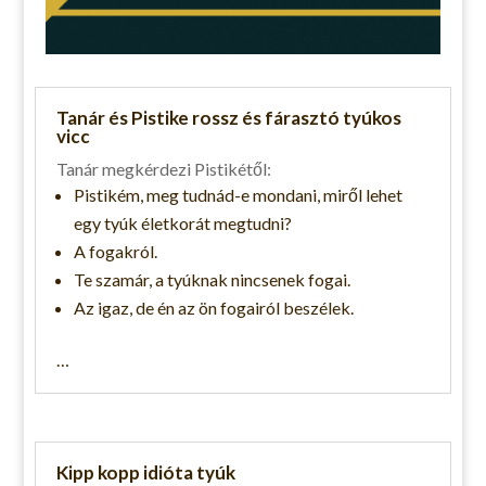
Tanár és Pistike rossz és fárasztó tyúkos
vicc
Tanár megkérdezi Pistikétől:
Pistikém, meg tudnád-e mondani, miről lehet
egy tyúk életkorát megtudni?
A fogakról.
Te szamár, a tyúknak nincsenek fogai.
Az igaz, de én az ön fogairól beszélek.
…
Kipp kopp idióta tyúk