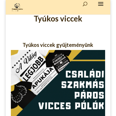
Tyúkos viccek
Tyúkos viccek gyűjteményünk