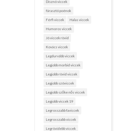
Disznó viccek
fárasztó poénok
Férfi viccek
Halas viccek
Humoros viccek
Jó viccek rövid
Kovács viccek
Legdurvább viccek
Legjobb morbid viccek
Legjobb rövid viccek
Legjobb szóviccek
Legjobb szőke nős viccek
Legjobb viccek 19
Legrosszabb faviccek
Legrosszabb viccek
Legrövidebb viccek