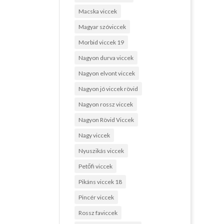
Macska viccek
Magyar szóviccek
Morbid viccek 19
Nagyon durva viccek
Nagyon elvont viccek
Nagyon jó viccek rövid
Nagyon rossz viccek
Nagyon Rövid Viccek
Nagy viccek
Nyuszikás viccek
Petőfi viccek
Pikáns viccek 18
Pincér viccek
Rossz faviccek