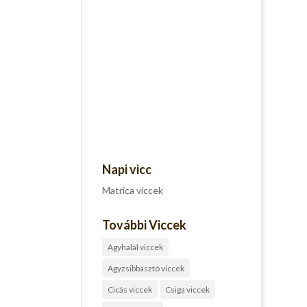
Napi vicc
Matrica viccek
További Viccek
Agyhalál viccek
Agyzsibbasztó viccek
Cicás viccek
Csiga viccek