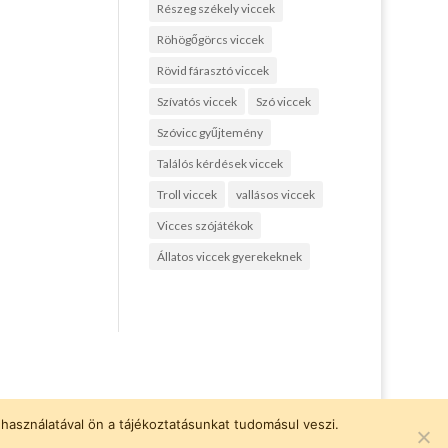
Részeg székely viccek
Röhögőgörcs viccek
Rövid fárasztó viccek
Szívatós viccek
Szó viccek
Szóvicc gyűjtemény
Találós kérdések viccek
Troll viccek
vallásos viccek
Vicces szójátékok
Állatos viccek gyerekeknek
használatával ön a tájékoztatásunkat tudomásul veszi.