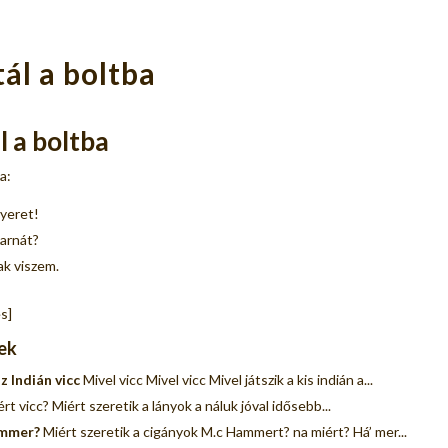
tál a boltba
l a boltba
a:
yeret!
arnát?
k viszem.
s]
ek
az Indián vicc
Mivel vicc Mivel vicc Mivel játszik a kis indián a...
rt vicc? Miért szeretik a lányok a náluk jóval idősebb...
ammer?
Miért szeretik a cigányok M.c Hammert? na miért? Há’ mer...