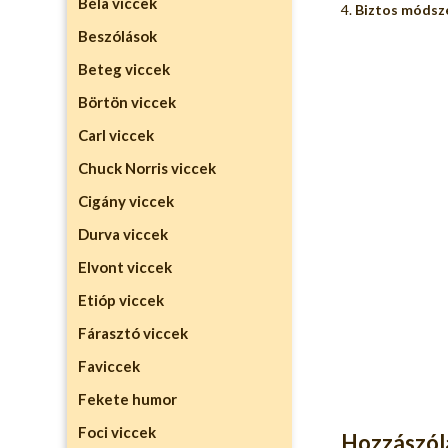
Béla viccek
Biztos módsze
Beszólások
Beteg viccek
Börtön viccek
Carl viccek
Chuck Norris viccek
Cigány viccek
Durva viccek
Elvont viccek
Etióp viccek
Fárasztó viccek
Faviccek
Fekete humor
Foci viccek
Hozzászólá