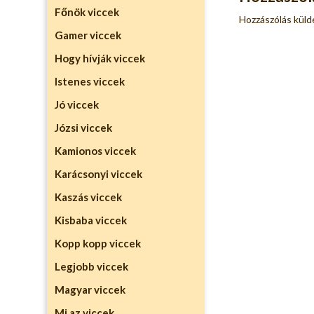
Főnök viccek
Hozzászólás kül
Gamer viccek
Hogy hívják viccek
Istenes viccek
Jó viccek
Józsi viccek
Kamionos viccek
Karácsonyi viccek
Kaszás viccek
Kisbaba viccek
Kopp kopp viccek
Legjobb viccek
Magyar viccek
Mi az viccek