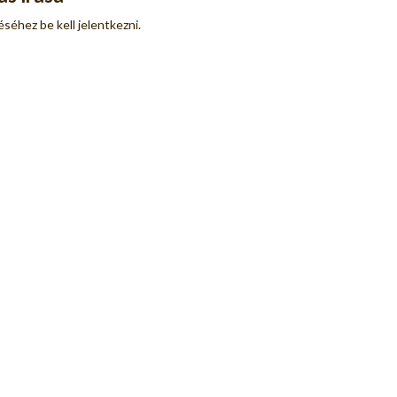
déséhez
be kell jelentkezni
.