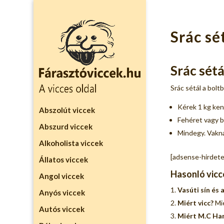
Srác sé
Srác sétá
Srác sétál a boltb
Kérek 1 kg ken
Abszolút viccek
Fehéret vagy b
Abszurd viccek
Mindegy. Vakna
Alkoholista viccek
[adsense-hirdete
Állatos viccek
Hasonló vicc
Angol viccek
Vasúti sín és 
Anyós viccek
Miért vicc?
Mié
Autós viccek
Miért M.C H