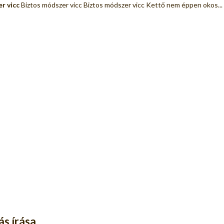
r vicc
Biztos módszer vicc Biztos módszer vicc Kettő nem éppen okos...
s írása