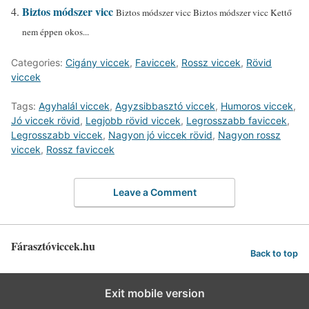
Biztos módszer vicc
Biztos módszer vicc Biztos módszer vicc Kettő
nem éppen okos...
Categories:
Cigány viccek
,
Faviccek
,
Rossz viccek
,
Rövid
viccek
Tags:
Agyhalál viccek
,
Agyzsibbasztó viccek
,
Humoros viccek
,
Jó viccek rövid
,
Legjobb rövid viccek
,
Legrosszabb faviccek
,
Legrosszabb viccek
,
Nagyon jó viccek rövid
,
Nagyon rossz
viccek
,
Rossz faviccek
Leave a Comment
Fárasztóviccek.hu
Back to top
Exit mobile version