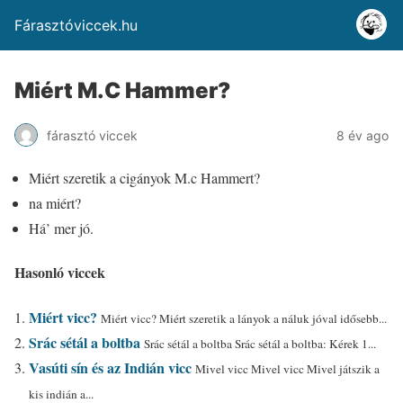
Fárasztóviccek.hu
Miért M.C Hammer?
fárasztó viccek
8 év ago
Miért szeretik a cigányok M.c Hammert?
na miért?
Há’ mer jó.
Hasonló viccek
Miért vicc?
Miért vicc? Miért szeretik a lányok a náluk jóval idősebb...
Srác sétál a boltba
Srác sétál a boltba Srác sétál a boltba: Kérek 1...
Vasúti sín és az Indián vicc
Mivel vicc Mivel vicc Mivel játszik a
kis indián a...