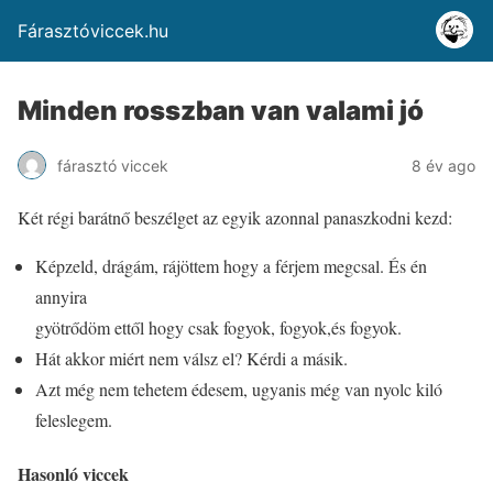
Fárasztóviccek.hu
Minden rosszban van valami jó
fárasztó viccek
8 év ago
Két régi barátnő beszélget az egyik azonnal panaszkodni kezd:
Képzeld, drágám, rájöttem hogy a férjem megcsal. És én
annyira
gyötrődöm ettől hogy csak fogyok, fogyok,és fogyok.
Hát akkor miért nem válsz el? Kérdi a másik.
Azt még nem tehetem édesem, ugyanis még van nyolc kiló
feleslegem.
Hasonló viccek