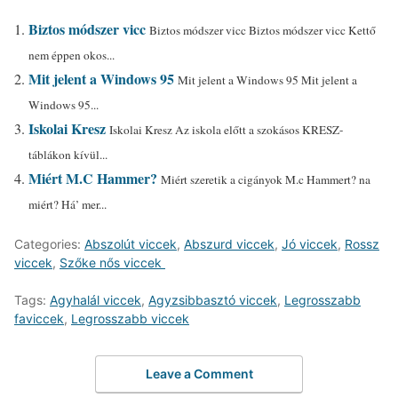
Biztos módszer vicc
Biztos módszer vicc Biztos módszer vicc Kettő
nem éppen okos...
Mit jelent a Windows 95
Mit jelent a Windows 95 Mit jelent a
Windows 95...
Iskolai Kresz
Iskolai Kresz Az iskola előtt a szokásos KRESZ-
táblákon kívül...
Miért M.C Hammer?
Miért szeretik a cigányok M.c Hammert? na
miért? Há’ mer...
Categories:
Abszolút viccek
,
Abszurd viccek
,
Jó viccek
,
Rossz
viccek
,
Szőke nős viccek
Tags:
Agyhalál viccek
,
Agyzsibbasztó viccek
,
Legrosszabb
faviccek
,
Legrosszabb viccek
Leave a Comment