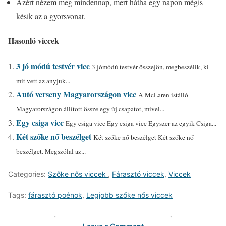
Azért nézem meg mindennap, mert hátha egy napon mégis
késik az a gyorsvonat.
Hasonló viccek
3 jó módú testvér vicc
3 jómódú testvér összejön, megbeszélik, ki
mit vett az anyjuk...
Autó verseny Magyarországon vicc
A McLaren istálló
Magyarországon állított össze egy új csapatot, mivel...
Egy csiga vicc
Egy csiga vicc Egy csiga vicc Egyszer az egyik Csiga...
Két szőke nő beszélget
Két szőke nő beszélget Két szőke nő
beszélget. Megszólal az...
Categories:
Szőke nős viccek
,
Fárasztó viccek
,
Viccek
Tags:
fárasztó poénok
,
Legjobb szőke nős viccek