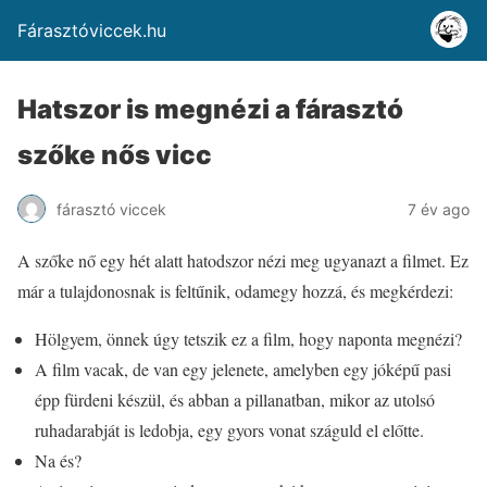
Fárasztóviccek.hu
Hatszor is megnézi a fárasztó
szőke nős vicc
fárasztó viccek
7 év ago
A szőke nő egy hét alatt hatodszor nézi meg ugyanazt a filmet. Ez
már a tulajdonosnak is feltűnik, odamegy hozzá, és megkérdezi:
Hölgyem, önnek úgy tetszik ez a film, hogy naponta megnézi?
A film vacak, de van egy jelenete, amelyben egy jóképű pasi
épp fürdeni készül, és abban a pillanatban, mikor az utolsó
ruhadarabját is ledobja, egy gyors vonat száguld el előtte.
Na és?