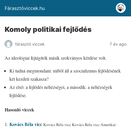
Fárasztóviccek.hu
Komoly politikai fejlődés
fárasztó viccek
7 év ago
Az ideológiai fejtágítók másik szokványos kérdése volt.
Ki tudná megmondani: mibõl áll a szocializmus fejlõdésének
két kezdeti szakasza?
Az elsõ: a fejlõdés nehézségei, a második: a nehézségek
fejlõdése.
Hasonló viccek
Kovács Béla vicc
Kovács Béla vicc Kovács Béla vicc Amerikai-