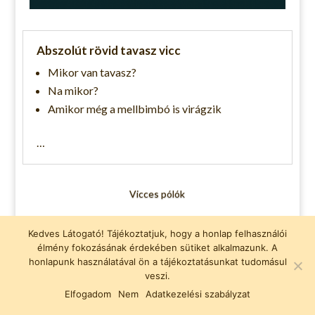
Abszolút rövid tavasz vicc
Mikor van tavasz?
Na mikor?
Amikor még a mellbimbó is virágzik
…
Vicces pólók
Adatvédelmi nyilatkozat
Kedves Látogató! Tájékoztatjuk, hogy a honlap felhasználói
vicc, viccek, fárasztó viccek
élmény fokozásának érdekében sütiket alkalmazunk. A
honlapunk használatával ön a tájékoztatásunkat tudomásul
veszi.
Facebook
Elfogadom
Nem
Adatkezelési szabályzat