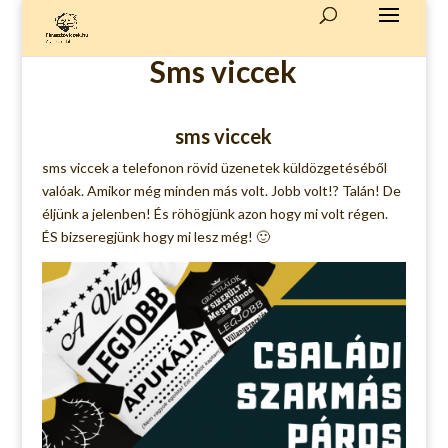
Sms viccek
sms viccek
sms viccek a telefonon rövid üzenetek küldözgetéséből
valóak. Amikor még minden más volt. Jobb volt!? Talán! De
éljünk a jelenben! És röhögjünk azon hogy mi volt régen.
ÉS bizseregjünk hogy mi lesz még! 🙂