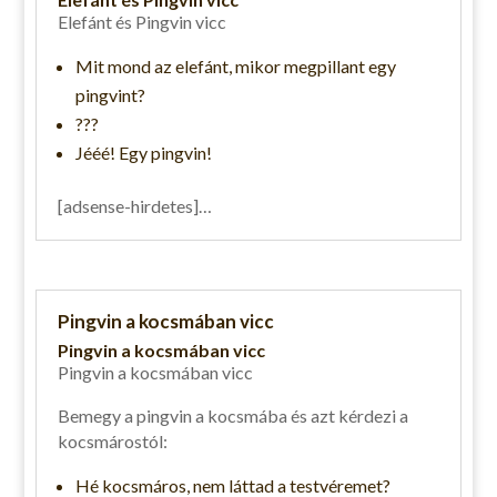
Elefánt és Pingvin vicc
Mit mond az elefánt, mikor megpillant egy
pingvint?
???
Jééé! Egy pingvin!
[adsense-hirdetes]…
Pingvin a kocsmában vicc
Pingvin a kocsmában vicc
Pingvin a kocsmában vicc
Bemegy a pingvin a kocsmába és azt kérdezi a
kocsmárostól:
Hé kocsmáros, nem láttad a testvéremet?