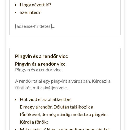
Hogy nézett ki?
Szerinted?
[adsense-hirdetes]…
Pingvin és a rendőr vicc
Pingvin és a rendőr vicc
Pingvin és a rendőr vicc
A rendőr talál egy pingvint a városban. Kérdezi a
főnőkét, mit csináljon vele.
Hát vidd el az állatkertbe!
Elmegy a rendőr. Délután találkozik a
főnökével, de még mindig mellette a pingvin.
Kérdi a főnök:
Mit csinálsz? Nem azt mondtam, hogy vidd el