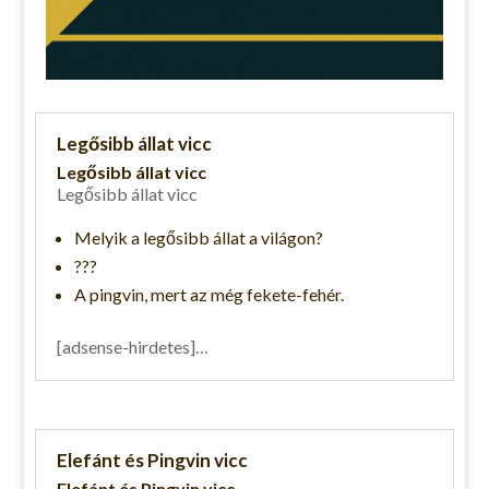
Legősibb állat vicc
Legősibb állat vicc
Legősibb állat vicc
Melyik a legősibb állat a világon?
???
A pingvin, mert az még fekete-fehér.
[adsense-hirdetes]…
Elefánt és Pingvin vicc
Elefánt és Pingvin vicc