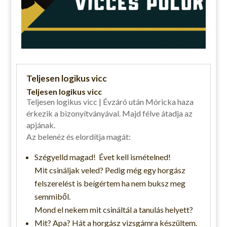
Teljesen logikus vicc
Teljesen logikus vicc
Teljesen logikus vicc | Évzáró után Móricka haza
érkezik a bizonyítványával. Majd félve átadja az
apjának.
Az belenéz és elordítja magát:
Szégyelld magad! Évet kell ismételned!
Mit csináljak veled? Pedig még egy horgász
felszerelést is beígértem ha nem buksz meg
semmiből.
Mond el nekem mit csináltál a tanulás helyett?
Mit? Apa? Hát a horgász vizsgámra készültem.