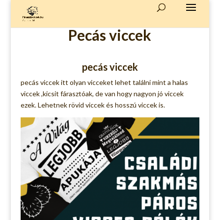
Pecás viccek
pecás viccek
pecás viccek itt olyan vicceket lehet találni mint a halas
viccek ,kicsit fárasztóak, de van hogy nagyon jó viccek
ezek. Lehetnek rövid viccek és hosszú viccek is.