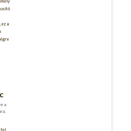
zemély
rusító
 ez a
m
végre
c
ve a
ra.
fel