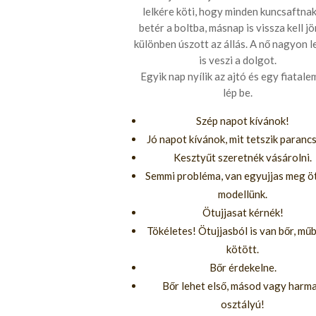
lelkére köti, hogy minden kuncsaftnak
betér a boltba, másnap is vissza kell jö
különben úszott az állás. A nő nagyon l
is veszi a dolgot.
Egyik nap nyílik az ajtó és egy fiatal
lép be.
Szép napot kívánok!
Jó napot kívánok, mit tetszik parancs
Kesztyűt szeretnék vásárolni.
Semmi probléma, van egyujjas meg öt
modellünk.
Ötujjasat kérnék!
Tökéletes! Ötujjasból is van bőr, műb
kötött.
Bőr érdekelne.
Bőr lehet első, másod vagy harm
osztályú!