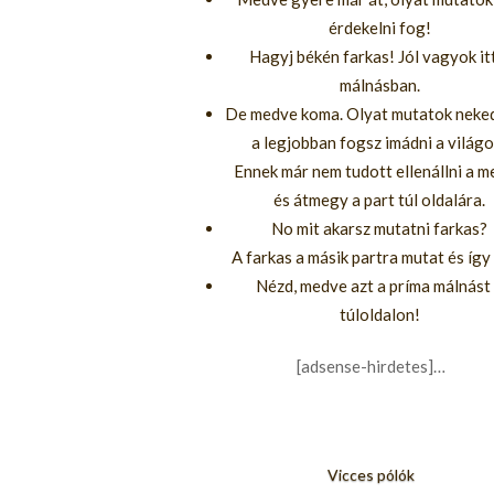
érdekelni fog!
Hagyj békén farkas! Jól vagyok it
málnásban.
De medve koma. Olyat mutatok neke
a legjobban fogsz imádni a világo
Ennek már nem tudott ellenállni a 
és átmegy a part túl oldalára.
No mit akarsz mutatni farkas?
A farkas a másik partra mutat és így 
Nézd, medve azt a príma málnást
túloldalon!
[adsense-hirdetes]…
Vicces pólók