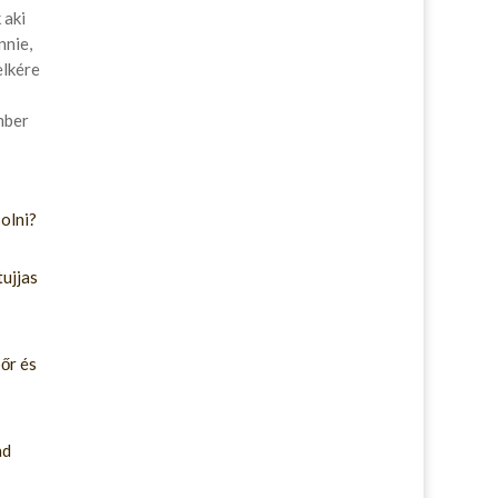
 aki
nnie,
elkére
ember
olni?
ujjas
őr és
ad