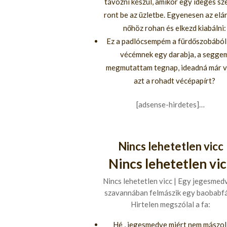
távozni készül, amikor egy ideges s
ront be az üzletbe. Egyenesen az elá
nőhöz rohan és elkezd kiabálni:
Ez a padlócsempém a fürdőszobából,
vécémnek egy darabja, a segge
megmutattam tegnap, ideadná már 
azt a rohadt vécépapírt?
[adsense-hirdetes]…
Nincs lehetetlen vicc
Nincs lehetetlen vic
Nincs lehetetlen vicc | Egy jegesmed
szavannában felmászik egy baobabfá
Hirtelen megszólal a fa:
Hé , jegesmedve miért nem mászol 