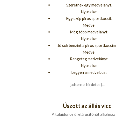
Szeretnék egy medvelányt.
Nyuszika:
Egy szép piros sportkocsit.
Medve:
Még több medvelányt.
Nyuszika:
Jó sok benzint a piros sportkocsim
Medve:
Rengeteg medvelányt.
Nyuszika:
Legyen a medve buzi.
[adsense-hirdetes]…
Úszott az állás vicc
A tulajdonos új elárusítónőt alkalmaz 