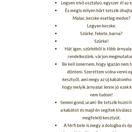
Legyen első osztályú, egyszer él az 
És mégis milyen bőrt tetszik óhajt
Malac, kecske esetleg medve?
Legyen kecske.
Szürke, fekete, barna?
Szürke!
Hát igen, szürkéből is több árnyala
rendelkezünk, várjon megmutato
Be kell ismernem, hogy igazán nem 
dönteni. Szerettem volna venni e
kesztyűt, ami megy az új kabátomho
hogy melyik árnyalat lenne jó ezek k
nem tudom!
Semmi gond, uram! Be tetszik hozni 
a kabátot és majd én segítek kiválasz
megfelelő kesztyűt.
A férfi bele is megy a dologba és é