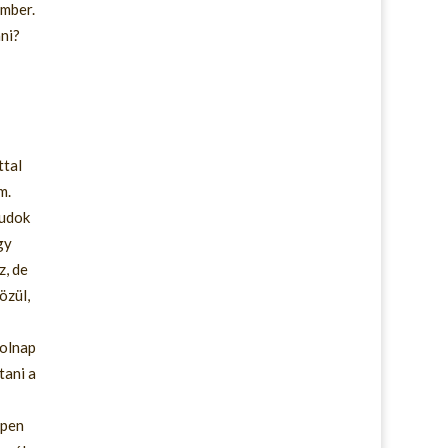
ember.
ani?
ttal
m.
tudok
gy
z, de
özül,
holnap
tani a
ppen