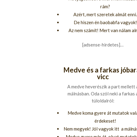
rám?
Azért, mert szeretek almát enni.
De hiszen én baobabfa vagyok!
Az nem számít! Mert van nálam al
[adsense-hirdetes]…
Medve és a farkas jóbar
vicc
A medve heverészik a part mellett 
málnásban. Oda szól neki a farkas 
túloldalról:
Medve koma gyere át mutatok val
érdekeset!
Nem megyek! Jól vagyok itt a málná
Medve gyere már át, olyat mutatok