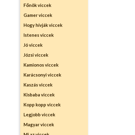
Főnök viccek
Gamer viccek
Hogy hívják viccek
Istenes viccek
Jó viccek
Józsi viccek
Kamionos viccek
Karácsonyi viccek
Kaszás viccek
Kisbaba viccek
Kopp kopp viccek
Legjobb viccek
Magyar viccek
Mi az viccek