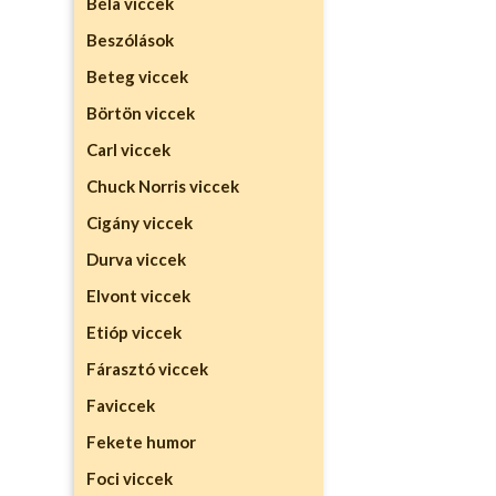
Béla viccek
Beszólások
Beteg viccek
Börtön viccek
Carl viccek
Chuck Norris viccek
Cigány viccek
Durva viccek
Elvont viccek
Etióp viccek
Fárasztó viccek
Faviccek
Fekete humor
Foci viccek