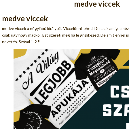
medve viccek
medve viccek
medve viccek a négylábú királytól. Viccelődni lehet! De csak amíg a mé
csak úgy hogy mackó . Ezt szereti meg ha le grizlikézed. De amit ennél i
nevetés. Szóval 1-2 !!