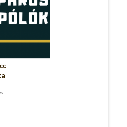
icc
ka
és