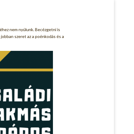
zéhez nem nyúlunk. Becézgetni is
s jobban szeret az a poénkodás és a