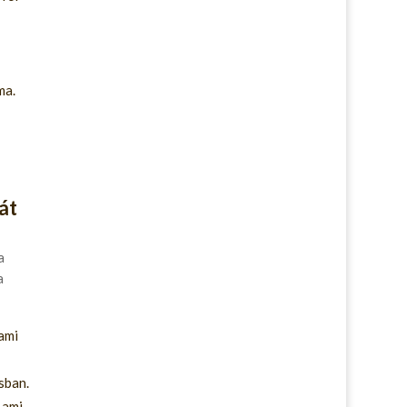
ma.
át
a
a
ami
sban.
 ami