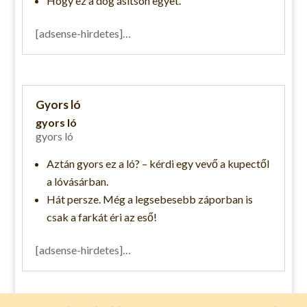
Hogy ez a dög ásítson egyet.
[adsense-hirdetes]…
Gyors ló
gyors ló
gyors ló
Aztán gyors ez a ló? – kérdi egy vevő a kupectől
a lóvásárban.
Hát persze. Még a legsebesebb záporban is
csak a farkát éri az eső!
[adsense-hirdetes]…
Vicces pólók