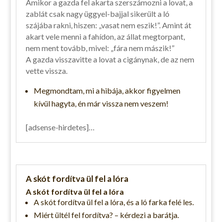
Amikor a gazda fel akarta szerszámozni a lovat, a
zablát csak nagy üggyel-bajjal sikerült a ló
szájába rakni, hiszen: „vasat nem eszik!”. Amint át
akart vele menni a fahídon, az állat megtorpant,
nem ment tovább, mivel: „fára nem mászik!”
A gazda visszavitte a lovat a cigánynak, de az nem
vette vissza.
Megmondtam, mi a hibája, akkor figyelmen
kívül hagyta, én már vissza nem veszem!
[adsense-hirdetes]…
A skót fordítva ül fel a lóra
A skót fordítva ül fel a lóra
A skót fordítva ül fel a lóra, és a ló farka felé les.
Miért ültél fel fordítva? – kérdezi a barátja.