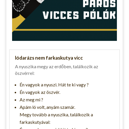
lódarázs nem farkaskutya vicc
A nyuszika megy az erdőben, találkozik az
öszvérrel:
Én vagyok a nyuszi. Hát te ki vagy ?
Én vagyok az öszvér.
Az meg mi ?
Apám ló volt, anyám szamár.
Megy tovább a nyuszika, találkozik a
farkaskutyával: