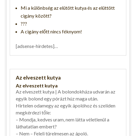
Mi a különbség az elütött kutya és az elüttött
cigány között?
???
A cigány előtt nincs féknyom!
[adsense-hirdetes]…
Az elveszett kutya
Az elveszett kutya
Az elveszett kutya | A bolondokháza udvarán az
egyik bolond egy pórázt húz maga után.
Hirtelen odamegy az egyik ápolóhoz és szelíden
megkérdezi tőle:
– Mondja, kedves uram, nem látta véletlenül a
láthatatlan embert?
– Nem – Feleli türelmesen az ápoló.