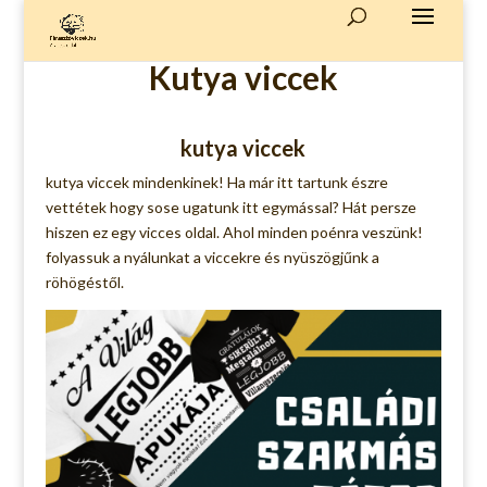
Kutya viccek
kutya viccek
kutya viccek mindenkinek! Ha már itt tartunk észre
vettétek hogy sose ugatunk itt egymással? Hát persze
hiszen ez egy vicces oldal. Ahol minden poénra veszünk!
folyassuk a nyálunkat a viccekre és nyüszögjűnk a
röhögéstől.