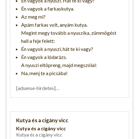
Én vagyok a nyuszi. Hát te ki vagy?
Én vagyok a farkaskutya.
Az meg mi?
Apám farkas volt, anyám kutya.
Megint megy tovább a nyuszika, zümmögést
hall a feje felett:
Én vagyok a nyuszi, hát te ki vagy?
Én vagyok a lódarázs.
A nyuszi eltöpreng, majd megszólal:
Na, menj te a picsába!
[adsense-hirdetes]…
Kutya és a cigány vicc
Kutya és a cigány vicc
Kutya és a cigány vicc