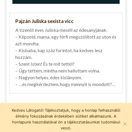
Pajzán Juliska sexista vicc
A tizenöt éves Juliska meséli az édesanyjának:
– Képzeld, mama, egy férfi megszólított az uton és
azt mondta:
– Kisbaba, kap száz forintot, ha kedves lesz
hozzám.
– Szent Isten! És te mit tettél?
– Úgy tettem, mintha nem hallottam volna.
– Nagyon helyes, édes kislányom.
– …és megkérdeztem, hogy mennyit is mondott?…
Vicces pólók
Kedves Látogató! Tájékoztatjuk, hogy a honlap felhasználói
élmény fokozásának érdekében sütiket alkalmazunk. A
Adatvédelmi nyilatkozat
honlapunk használatával ön a tájékoztatásunkat tudomásul
vicc, viccek, fárasztó viccek
veszi.