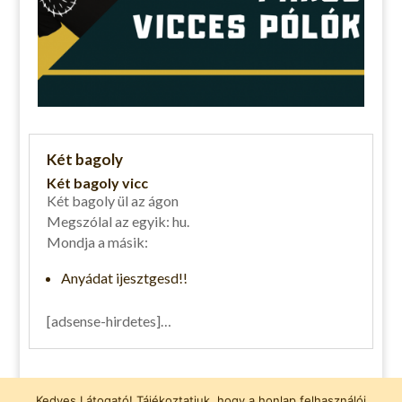
Két bagoly
Két bagoly vicc
Két bagoly ül az ágon
Megszólal az egyik: hu.
Mondja a másik:
Anyádat ijesztgesd!!
[adsense-hirdetes]…
Vicces pólók
Kedves Látogató! Tájékoztatjuk, hogy a honlap felhasználói