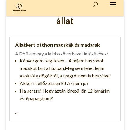
állat
Állatkert otthon macskák és madarak
A Férfi elmegy a lakásszövetkezet intézőjéhez:
Könyörgöm, segítesen… A nejem huszonöt
macskát tart a házban,Meg sem lehet lenni
azoktól a dögöktöl, a szagról nem is beszélve!
Akkor szellőztessen ki! Az nem jó?
Na persze! Hogy aztán kirepüljön 12 kanárim
és 9 papagájom?
…