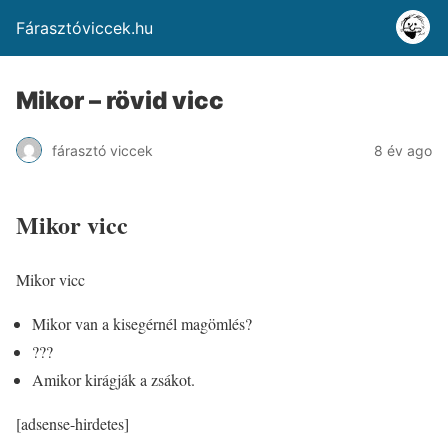
Fárasztóviccek.hu
Mikor – rövid vicc
fárasztó viccek
8 év ago
Mikor vicc
Mikor vicc
Mikor van a kisegérnél magömlés?
???
Amikor kirágják a zsákot.
[adsense-hirdetes]