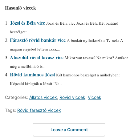
Hasonló viccek
Józsi és Béla vicc
Józsi és Béla vicc Józsi és Béla Két barátnő
beszélget:...
Fárasztó rövid bankár vicc
A bankár nyilatkozik a Tv-nek: A
magam erejéből lettem azzá,...
Abszolút rövid tavasz vicc
Mikor van tavasz? Na mikor? Amikor
még a mellbimbó is...
Rövid kamionos Józsi
Két kamionos beszélget a műhelyben:
Képzeld kirúgták a Józsit! Na...
Categories:
Állatos viccek
,
Rövid viccek
,
Viccek
Tags:
Rövid fárasztó viccek
Leave a Comment